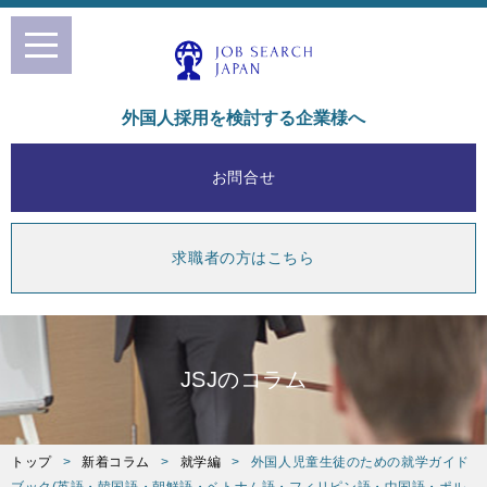
toggle
navigation
外国人採用を検討する企業様へ
お問合せ
求職者の方はこちら
JSJのコラム
トップ
新着コラム
就学編
外国人児童生徒のための就学ガイド