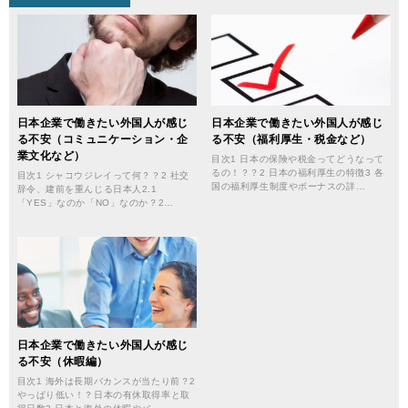
日本企業で働きたい外国人が感じ
日本企業で働きたい外国人が感じ
る不安（コミュニケーション・企
る不安（福利厚生・税金など）
業文化など）
目次1 日本の保険や税金ってどうなって
るの！？？2 日本の福利厚生の特徴3 各
目次1 シャコウジレイって何？？2 社交
国の福利厚生制度やボーナスの詳…
辞令、建前を重んじる日本人2.1
「YES」なのか「NO」なのか？2…
日本企業で働きたい外国人が感じ
る不安（休暇編）
目次1 海外は長期バカンスが当たり前？2
やっぱり低い！？日本の有休取得率と取