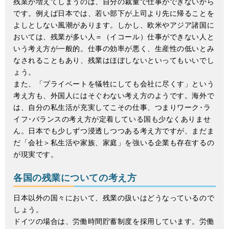
残業が増えてしまうのは、自分の裁量で仕事ができないから
です。例えば日本では、若い部下が上司より先に帰ることを
よしとしない風潮があります。しかし、欧米やアジア諸国に
おいては、残業が多い人＝（イコール）仕事ができない人と
いう考え方が一般的。仕事の効率が悪く、生産性の低いとみ
なされることもあり、残業はほぼしないといってもいいでし
ょう。
また、「プライベートを犠牲にしても会社に尽くす」という
考え方も、外国人にはそぐわない考え方のようです。海外で
は、自分の私生活が充実してこその仕事、つまりワーク･ラ
イフ･バランスの考え方が定着している国も少なくありませ
ん。日本でも少しずつ浸透しつつある考え方ですが、まだま
だ「会社＞私生活や家族、家庭」を強いる企業も存在するの
が現実です。
各国の残業についての考え方
日本以外の国々において、残業の扱いはどうなっているので
しょう。
ドイツの場合は、労働時間貯蓄制度を採用しています。労働