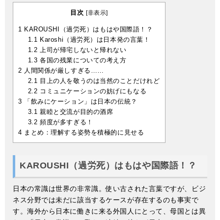
目次
[
非表示
]
1
KAROUSHI（過労死）はもはや国際語！？
1.1
Karoshi（過労死）は日本発の言葉！
1.2
上司が帰宅しないと帰れない
1.3
各国の残業についての考え方
2
人間関係が厳しすぎる……
2.1
目上の人を敬うのは当然のことだけれど
2.2
コミュニケーションの妨げにもなる
3
「飲みにケーション」は日本の伝統？
3.1
親睦と交流が目的の酒席
3.2
頻度が多すぎる！
4
まとめ：理解する姿勢を積極的に見せる
KAROUSHI（過労死）はもはや国際語！？
日本の常識は世界の非常識。使い古された言葉ですが、ビジ
ネス分野では未だに該当するケースが存在するのも事実で
す。海外から日本に働きに来る外国人にとって、母国とは異