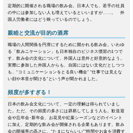
定期的に開催される職場の飲み会。日本人でも、若手の社員
の中には参加しない人も増えているといいますが……。 外
国人労働者にはどう映っているのでしょう。
親睦と交流が目的の酒席
職場の人間関係を円滑にするために開かれる飲み会。いわゆ
る「飲みニケーション」も日本独自のビジネス慣習の1つで
す。飲み会の文化について、外国人は意外と好意的なよう。
実際に参加した外国人からも、自国にはない文化だとしつつ
も、“コミュニケーションをとる良い機会” “仕事では見えな
い顔や本音が聞ける”という声が聞かれました。
頻度が多すぎる！
日本の飲み会文化について、一定の理解は得られていまし
た。ただ、その頻度の多さには辟易してしまう人も。歓送迎
会や忘年会･新年会、お花見や紅葉シーズンなどのイベント
に加え、定期的な飲み会が開催される企業もあります。飲み
会の開催率の高さに、“たまにならいい”“時間やお金を消費す