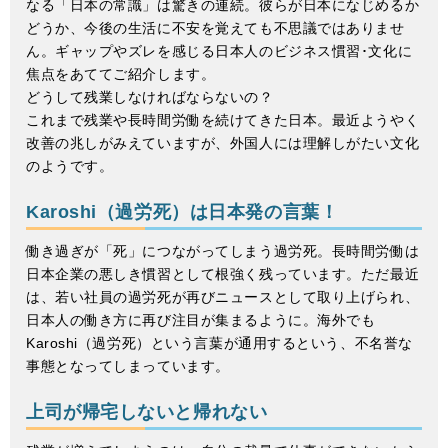
なる「日本の常識」は驚きの連続。彼らが日本になじめるか
どうか、今後の生活に不安を覚えても不思議ではありませ
ん。ギャップやズレを感じる日本人のビジネス慣習･文化に
焦点をあててご紹介します。
どうして残業しなければならないの？
これまで残業や長時間労働を続けてきた日本。最近ようやく
改善の兆しがみえていますが、外国人には理解しがたい文化
のようです。
Karoshi（過労死）は日本発の言葉！
働き過ぎが「死」につながってしまう過労死。長時間労働は
日本企業の悪しき慣習として根強く残っています。ただ最近
は、若い社員の過労死が再びニュースとして取り上げられ、
日本人の働き方に再び注目が集まるように。海外でも
Karoshi（過労死）という言葉が通用するという、不名誉な
事態となってしまっています。
上司が帰宅しないと帰れない