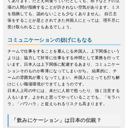
くあります。たとえ間違っていたとしても、部下など下の立
場の人間が指摘することが許されない空気があります。ミス
を指摘しても、認めないことも少なくありません。 自己主
張をすることが是とされてきた外国人にとっては、理不尽に
受け取られることもあるでしょう。
コミュニケーションの妨げにもなる
チームで仕事をすることを重んじる外国人。上下関係という
よりは、協力して対等に仕事をする仲間として業務を行って
います。日本人は上下関係に配慮するあまり、コミュニケー
ションそのものが希薄になってしまいがち。 結果的に、チ
ームの雰囲気が重くなってしまい、外国人にとっても打ち解
けにくい職場環境ができてしまうのです。
日本人上司の中には、未だに人前で怒ったり、強く注意する
人もいます。よかれと思ってやっていることでも、「モラハ
ラ」「パワハラ」と捉えられるリスクも高まります。
「飲みにケーション」は日本の伝統？