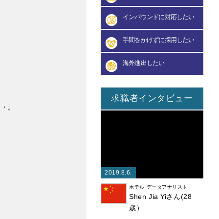
インバウンドに対応したい
手間をかけずに採用したい
海外進出したい
求職者インタビュー
・。

2019.8.6.
ホテル データアナリスト
Shen Jia Yiさん(28
歳）