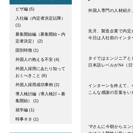
ビザ編
(5)
外国人専門の人材紹介、ネ
入社編（内定者決定以降）
(1)
先月、製造企業で内定
募集開始編（募集開始～内
今日は入社前のインタ
定者決定）
(2)
国別特徴
(1)
タイではエンジニアと
外国人の抱える不安
(4)
日本語レベルがN4（
外国人採用にあたり知って
おくべきこと
(6)
外国人採用成功事例
(2)
インターンを終えて、
こんな感謝の言葉をい
導入検討編（導入検討～募
集開始）
(1)
就学編
(1)
時事ネタ
(1)
“Pさんに今朝からエン