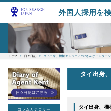
外国人採用を
トップ
日々日記
タイ出身、機械エンジニアのPさんがインター
タイ出身
タイ出身、機
コラムカテゴリー