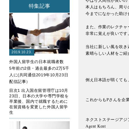
やはり人間性が良いの
特集記事
本人はもちろん、周り
今までになかった助け
また、作業のレクチャ
非常に覚えが良いです。
当社に新しい風を吹き
2019.10.23.
素晴らしい人材をご紹
外国人留学生の日本就職者数
5年前の2倍・過去最多の2万5千
人に(共同通信2019年10月23日
例え日本語が弱くても
配信記事）
目次1 出入国在留管理庁は10月
23日、日本の大学や専門学校を
これからもPさんを企
卒業後、国内で就職するために
在留資格を変更した外国人留学
生
ネクストステージアジア
Agent Kent