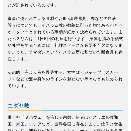
とが許されているのです。
食事に使われている食材やお皿･調理器具、肉などの血液
等々についても、イスラム教の教義に則った物であるかどう
か、タブーとされている事柄が細かく決められています。ま
たムスリムは、1日5回の礼拝を行います。身体を清める儀式
や礼拝をするためには、礼拝スペースが必要不可欠になりま
す。また、ラマダンというイスラム歴に基づいた断食月も存
在します。
その他、左より右を優先する、女性はヒジャーブ（スカー
フ）などで髪や身体のラインを魅せない等々なども決められ
ています。
ユダヤ教
唯一神「ヤハウェ」を信じる宗教。信者はイスラエル共和
国、米国、ロシアなど、世界各国に存在します。信仰と食生
活には深い関わりがあり、「カシュルート」と呼ばれる食事