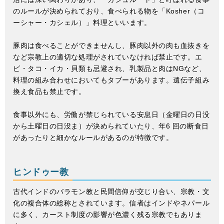
のルールが決められており、食べられる物を「Kosher（コ
ーシャー・カシェル）」料理といいます。
豚肉は食べることができませんし、豚肉以外の肉も血抜きを
など宗教上の適切な処理がされていなければ禁止です。エ
ビ・タコ・イカ・貝類も忌避され、乳製品と肉はNGなど、
料理の組み合わせにおいてもタブーがあります。遺伝子組み
換え食品も禁止です。
食事以外にも、労働が禁じられている安息日（金曜日の日没
から土曜日の日没ま）が決められていたり、年6 回の断食日
があったりと細かなルールがあるのが特徴です。
ヒンドゥー教
古代インドのバラモン教と民間信仰が交じり合い、宗教・文
化の複合体の総称とされています。信者はインドやネパール
に多く、カースト制度の影響が色濃く残る宗教でもありま