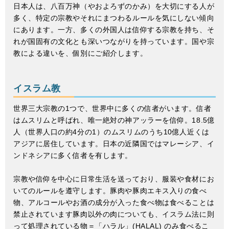
日本人は、八百万神（やおよろずのかみ）を大切にする人が
多く、特定の宗教やそれにまつわるルールを気にしない傾向
にあります。一方、多くの外国人は信仰する宗教を持ち、そ
れが国固有の文化とも深いつながりを持っています。国や宗
教による違いを、個別にご紹介します。
イスラム教
世界三大宗教の1つで、世界中に多くの信者がいます。信者
はムスリムと呼ばれ、唯一絶対の神アッラーを信仰。18.5億
人（世界人口の約4分の1）のムスリムのうち10億人近くは
アジアに居住しています。日本の近隣国ではマレーシア、イ
ンドネシアに多く信者を有します。
宗教や信仰を中心に日常生活を送っており、服装や食材にお
いてのルールを遵守します。豚肉や豚肉エキス入りの食べ
物、アルコールやお酒の成分が入った食べ物は食べることは
禁止されています豚肉以外の肉についても、イスラム法に則
って処理されている物＝「ハラル」(HALAL) のみ食べるこ