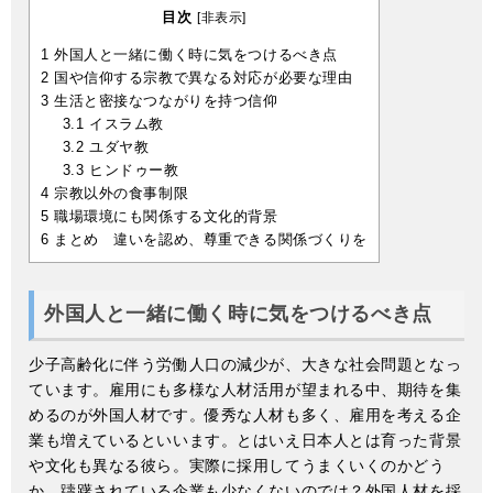
目次
[
非表示
]
1
外国人と一緒に働く時に気をつけるべき点
2
国や信仰する宗教で異なる対応が必要な理由
3
生活と密接なつながりを持つ信仰
3.1
イスラム教
3.2
ユダヤ教
3.3
ヒンドゥー教
4
宗教以外の食事制限
5
職場環境にも関係する文化的背景
6
まとめ 違いを認め、尊重できる関係づくりを
外国人と一緒に働く時に気をつけるべき点
少子高齢化に伴う労働人口の減少が、大きな社会問題となっ
ています。雇用にも多様な人材活用が望まれる中、期待を集
めるのが外国人材です。優秀な人材も多く、雇用を考える企
業も増えているといいます。とはいえ日本人とは育った背景
や文化も異なる彼ら。実際に採用してうまくいくのかどう
か、躊躇されている企業も少なくないのでは？外国人材を採