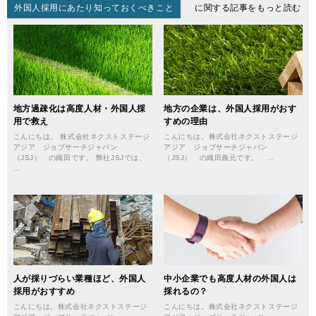
外国人採用にあたり知っておくべきこと
に関する記事をもっと読む
地方過疎化は高度人材・外国人採
地方の企業は、外国人採用がおす
用で救え
すめの理由
こんにちは。 株式会社ネクストステージ
こんにちは。株式会社ネクストステージ
アジア ジョブサーチジャパン
アジア ジョブサーチジャパン
（JSJ） の織田です。 弊社JSJでは、
（JSJ） の織田義元です。 …
…
人が採りづらい業種ほど、外国人
中小企業でも高度人材の外国人は
採用がおすすめ
採れるの？
こんにちは。株式会社ネクストステージ
こんにちは。株式会社ネクストステージ