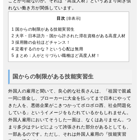
ことが可能なのか。それは『高度人材』というあまり聞き慣
れない働き方が関係しています。
目次
[
非表示
]
1
国からの制限がある技能実習生
2
大卒・日本語力・国から許された滞在資格がある高度人材
3
採用難の会社ほどチャンス！
4
定着するのかな？という心配は無用
5
まとめ：人がとりづらい職種ほど高度人材！
国からの制限がある技能実習生
外国人の雇用と聞いて、良心的な社長さんは、「祖国で親戚
一同に借金し、ブローカーに大金を払ってまで日本にやって
きた人を、悪徳企業がこきつかってボロボロ西、社会問題化
している」というイメージをもたれているかもしれません。
外国人雇用においてそうした一面は、なくはありません。つ
まり多少はテレビによって誇張された部分があるとしても、
一部あるのです。ただし、それは外国人雇用の『技能実習