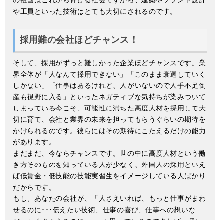
の祖国はこれから伸びる社会ですから、建築やプラント設計
や工員といった技術はとても大切にされるのです。
採用難の会社ほどチャンス！
そして、採用がずっと難しかった企業ほどチャンスです。業
界全体が「人なんて採用できない」「このまま衰退していく
しかない」「仕事はあるけれど、人がいないので人手不足倒
産も視野に入る」といったネガティブな気持ちが染みついて
しまっている今こそ、可能性に満ちた高度人材を採用して大
切に育て、会社と業界の未来を担ってもらうぐらいの期待を
かけられるのです。彼らにはその期待にこたえるだけの能力
があります。
まだまだ、今ならチャンスです。世の中に高度人材という働
き方そのものを知っている人が少なく、外国人の採用といえ
ば低賃金・低技能の技能実習生をイメージしている人ばかり
だからです。
もし、あなたの会社が、「人さえいれば、もっと仕事がまわ
せるのに･･･伝えたい技術、仕事の喜び、仕事への想いな