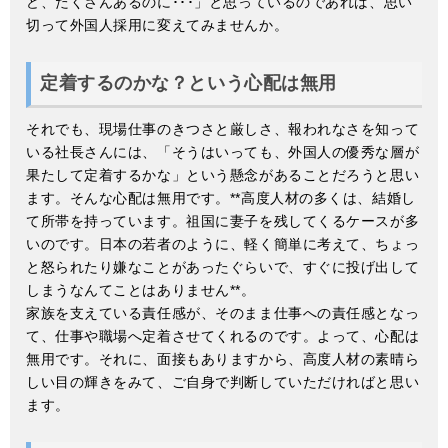
ど、たくさんあるのに･･･」と思っているのであれば、思い
切って外国人採用に変えてみませんか。
定着するのかな？という心配は無用
それでも、現場仕事のきつさと厳しさ、報われなさを知って
いる社長さんには、「そうはいっても、外国人の優秀な層が
果たして定着するかな」という懸念があることだろうと思い
ます。そんな心配は無用です。**高度人材の多くは、結婚し
て所帯を持っています。祖国に妻子を残してくるケースが多
いのです。日本の若者のように、軽く簡単に考えて、ちょっ
と怒られたり嫌なことがあったぐらいで、すぐに投げ出して
しまうなんてことはありません**。
家族を支えている責任感が、そのまま仕事への責任感となっ
て、仕事や職場へ定着させてくれるのです。よって、心配は
無用です。それに、面接もありますから、高度人材の素晴ら
しい目の輝きをみて、ご自身で判断していただければと思い
ます。