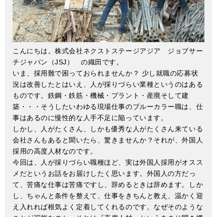
こんにちは。株式会社ネクストステージアジア ジョブサー
チジャパン（JSJ） の織田です。
いま、採用難で困っておられませんか？ 少し就職の応募状
況は改善したとはいえ、人が採りづらい業種というのはある
ものです。鉄鋼・鉄筋・機械・プラント・産廃そして建
築・・・そうしたいわゆる現場仕事のブルーカラー職は、仕
事はあるのに慢性的な人手不足に陥っています。
しかし、人がたくさん、しかも優秀な人がたくさん来ている
会社さんもあると聞いたら、驚きませんか？それが、外国人
採用の高度人材なのです。
今回は、人が採りづらい職種ほど、実は外国人採用がオスス
メだというお話をお届けしたく思います。外国人の方だっ
て、苦痛な仕事は苦痛ですし、辞めるときは辞めます。しか
し、ちゃんと条件を整えて、仕事をきちんと教え、温かく迎
え入れれば根気よく定着してくれるのです。なぜそのような