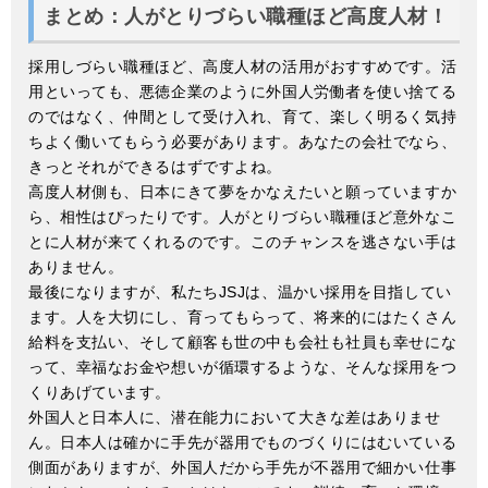
まとめ：人がとりづらい職種ほど高度人材！
採用しづらい職種ほど、高度人材の活用がおすすめです。活
用といっても、悪徳企業のように外国人労働者を使い捨てる
のではなく、仲間として受け入れ、育て、楽しく明るく気持
ちよく働いてもらう必要があります。あなたの会社でなら、
きっとそれができるはずですよね。
高度人材側も、日本にきて夢をかなえたいと願っていますか
ら、相性はぴったりです。人がとりづらい職種ほど意外なこ
とに人材が来てくれるのです。このチャンスを逃さない手は
ありません。
最後になりますが、私たちJSJは、温かい採用を目指してい
ます。人を大切にし、育ってもらって、将来的にはたくさん
給料を支払い、そして顧客も世の中も会社も社員も幸せにな
って、幸福なお金や想いが循環するような、そんな採用をつ
くりあげています。
外国人と日本人に、潜在能力において大きな差はありませ
ん。日本人は確かに手先が器用でものづくりにはむいている
側面がありますが、外国人だから手先が不器用で細かい仕事