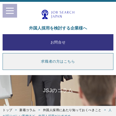
toggle
navigation
外国人採用を検討する企業様へ
お問合せ
求職者の方はこちら
JSJのコラム
トップ
新着コラム
外国人採用にあたり知っておくべきこと
人