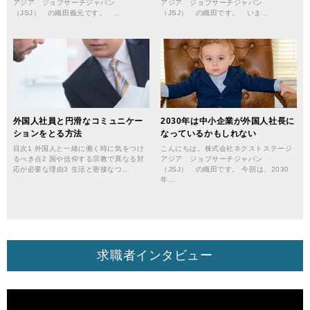
アジア ジョブサーチジャパン
アジア ジョブサーチジャパン
（JSJ） の織田義元です。 …
（JSJ） の織田です。 いま…
外国人社員と円滑なコミュニケー
2030年は中小企業が外国人社長に
ションをとる方法
なっているかもしれない
目次1 外国人と一緒に働く時に気をつけ
こんにちは。株式会社ネクストステージ
るべき点2 国や信仰する宗教で異なる対
アジア ジョブサーチジャパン
応が必要な理由3 生活と密接なつ…
（JSJ） の織田です。 今回は、2030
年…
求職者インタビュー