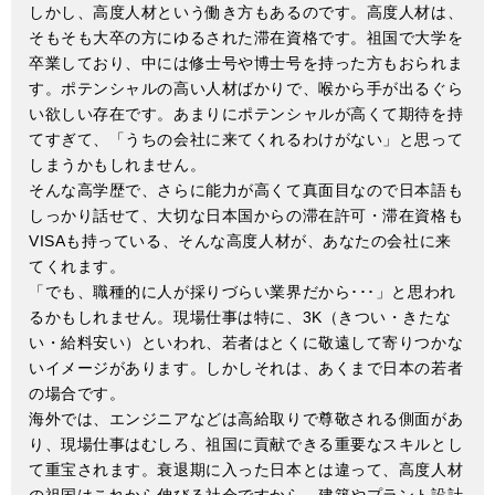
しかし、高度人材という働き方もあるのです。高度人材は、
そもそも大卒の方にゆるされた滞在資格です。祖国で大学を
卒業しており、中には修士号や博士号を持った方もおられま
す。ポテンシャルの高い人材ばかりで、喉から手が出るぐら
い欲しい存在です。あまりにポテンシャルが高くて期待を持
てすぎて、「うちの会社に来てくれるわけがない」と思って
しまうかもしれません。
そんな高学歴で、さらに能力が高くて真面目なので日本語も
しっかり話せて、大切な日本国からの滞在許可・滞在資格も
VISAも持っている、そんな高度人材が、あなたの会社に来
てくれます。
「でも、職種的に人が採りづらい業界だから･･･」と思われ
るかもしれません。現場仕事は特に、3K（きつい・きたな
い・給料安い）といわれ、若者はとくに敬遠して寄りつかな
いイメージがあります。しかしそれは、あくまで日本の若者
の場合です。
海外では、エンジニアなどは高給取りで尊敬される側面があ
り、現場仕事はむしろ、祖国に貢献できる重要なスキルとし
て重宝されます。衰退期に入った日本とは違って、高度人材