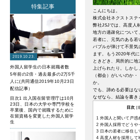
特集記事
こんにちは。
株式会社ネクストステ
弊社JSJでは、高度
地方の過疎化について
若者に、元気のある若
バブルが弾けて不景気
ます。もう2020年
2019.10.23.
ときどき、局所的に地
外国人留学生の日本就職者数
上げられたり。しかし
5年前の2倍・過去最多の2万5千
（都会）がいいのか・
人に(共同通信2019年10月23日
か。
配信記事）
でも、諦める必要はな
なぜなら、結論を書き
目次1 出入国在留管理庁は10月
23日、日本の大学や専門学校を
目次
[
卒業後、国内で就職するために
在留資格を変更した外国人留学
1
外国人と聞いて戸惑
生
2
外国人採用でどうや
3
日本の若者に移住し
4
高度人材を採用して