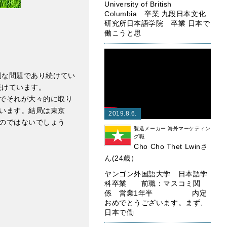
University of British
Columbia 卒業 九段日本文化
研究所日本語学院 卒業 日本で
働こうと思
刻な問題であり続けてい
続けています。
でそれが大々的に取り
います。結局は東京
2019.8.6.
のではないでしょう
製造メーカー 海外マーケティン
グ職
Cho Cho Thet Lwinさ
ん(24歳）
ヤンゴン外国語大学 日本語学
科卒業 前職：マスコミ関
係 営業1年半 内定
おめでとうございます。まず、
日本で働