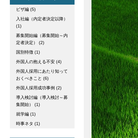
ビザ編
(5)
入社編（内定者決定以降）
(1)
募集開始編（募集開始～内
定者決定）
(2)
国別特徴
(1)
外国人の抱える不安
(4)
外国人採用にあたり知って
おくべきこと
(6)
外国人採用成功事例
(2)
導入検討編（導入検討～募
集開始）
(1)
就学編
(1)
時事ネタ
(1)