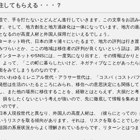
住してもらえる・・・？
題で、手を打たないとどんどん進行していきます。この文章をお読み
す。そして、地方創生と地方過疎化は一体になっています。地方の過
となるのが高度人材と外国人採用だといえるでしょう。
ターネット時代、日本の津々浦々にいたるまで、地方の評判は行き渡
みづらいとか、ここの地域は移住者の評判が良くないという話は、調
インターネットやSNSには、一度気になり出すと、その情報ばかり
。よって、「この町に暮らしたいけど、ネガティブなことがあったら
面をみてしまうものなのです。
後のいわゆるミレニアル世代・アラサー世代は、「コスパ（コストパ
発想は生活のいたるところにみられ、移住への意思決定にも関係して
し、また他の場所に移住することを、経験とはとらえず、大損だと考
、損をしたくないという考えが強いので、先に徹底して情報を集めま
いのです。
日本人現役世代と異なり、外国人の高度人材は、（彼らにとっての）
いうリスクを取る傾向があります。それは、リスクを取ることでしか
祖国の系座状況からよく理解されているからです。リターンとはつま