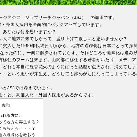
ージアジア ジョブサーチジャパン（JSJ） の織田です。
人材・外国人採用を全面的にバックアップしています。
、あなたは何を思いますか？
い人に地方に来てもらって、盛り上げて欲しいと思いませんか？
に突入した1990年代終わり頃から、地方の過疎化は日本にとって深
代になったのに、一向に解決されておらず、それどころか過疎化は進み
方移住のブームは来ます。山間部に移住する若者がいたり、メディア
、どれも本当に線香花火のようにぱっと話題が点火され、消えてしま
・・という思いが芽生え、どうしても諦めがちになってしまっている
いとJSJでは考えています。
ますと、高度人材・外国人採用があるからです。
非表示
]
われる方に。
って地方を再生する？
てもらえる・・・？
地方過疎化を救おう