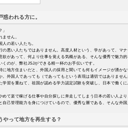
戸惑われる方に。
？」
れません。
国人の若い人たち。
行の悪い人たちではありません。高度人材という、学があって、マナ
意欲があって、何より仕事を覚える気概がある、そんな優秀で魅力的
いくのが、弊社JSJができる精一杯のお手伝いです。
特に地方住まいだと、外国人の採用と聞いても何もイメージが湧かな
か。外国人であっても（であってもという表現は適切ではありません
た学習を重ねて、祖国が認める学力認定試験を突破し、日本で働くに
。
やめて楽で稼げる仕事や自分探しに奔走してしまう日本の若い人より
と自己管理能力を身につけているので、優秀な層である、そんな外国
うやって地方を再生する？