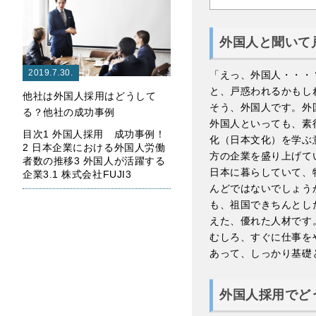
外国人と聞いて
2019.7.30.
「えっ、外国人・・・
と、戸惑われるかもし
他社は外国人採用はどうして
そう、外国人です。外
る？他社の成功事例
外国人といっても、素
目次1 外国人採用 成功事例！
化（日本文化）を学ぶ
2 日本企業における外国人労働
方の企業を盛り上げて
者数の推移3 外国人が活躍する
日本に暮らしていて、
企業3.1 株式会社FUJI3
んどではないでしょう
も、祖国できちんとし
えた、優れた人材です
むしろ、すぐに仕事を
あって、しっかり基礎
外国人採用でど