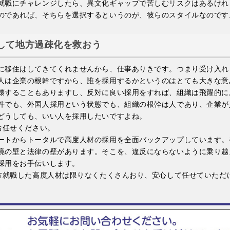
就職にチャレンジしたら、異文化ギャップで苦しむリスクはあるけれ
のであれば、そちらを選択するというのが、彼らのスタイルなのです
して地方過疎化を救おう
に移住はしてきてくれませんから、仕事ありきです。つまり受け入れ
人は企業の根幹ですから、誰を採用するかというのはとても大きな意
壊することもありますし、反対に良い採用をすれば、組織は飛躍的に
件でも、外国人採用という状態でも、組織の根幹は人であり、企業が
どうしても、いい人を採用したいですよね。
お任せください。
ートからトータルで高度人材の採用を全面バックアップしています。
境の壁と法律の壁があります。そこを、違反にならないように乗り越
採用をお手伝いします。
地方就職した高度人材は限りなくたくさんおり、安心して任せていただ