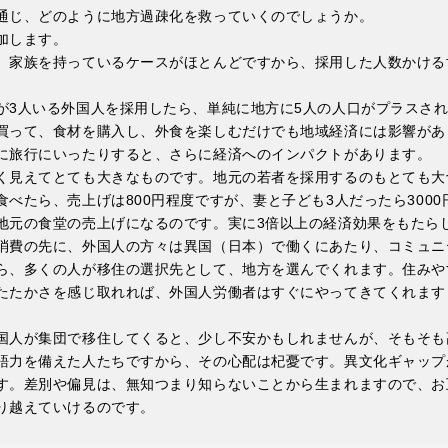
通じ、どのように地方過疎化を救っていくのでしょうか。
加します。
、家族を持っているケースがほとんどですから、採用した人数かける
が3人いる外国人を採用したら、単純に地方に5人の人口がプラスさ
買って、食材を購入し、外食を楽しむだけでも地域経済には影響があ
に旅行にいったりすると、さらに経済へのインパクトがあります。
く見えてとても大きなものです。地元の若者を採用するのもとても大
べたら、売上げは800円程度ですが、妻と子ども3人だったら300
地元の食堂の売上げになるのです。実に3倍以上の経済効果をもたら
消費の先に、外国人の方々は異国（日本）で働くにあたり、コミュニ
ら、多くの人が移住の選択先として、地方を選んでくれます。住みや
たたかさを感じ取れれば、外国人労働者はすぐにやってきてくれます
国人が集団で移住してくると、少し不安かもしれませんが、そもそも
語力を備えた人たちですから、その心配は杞憂です。異文化ギャップ
す。差別や偏見は、無知つまり知らないことから生まれますので、お
り越えていけるのです。