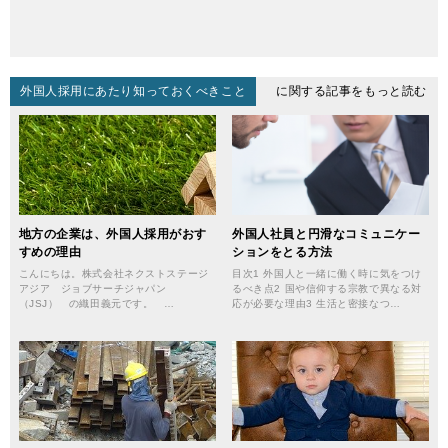
外国人採用にあたり知っておくべきこと
に関する記事をもっと読む
地方の企業は、外国人採用がおす
外国人社員と円滑なコミュニケー
すめの理由
ションをとる方法
こんにちは。株式会社ネクストステージ
目次1 外国人と一緒に働く時に気をつけ
アジア ジョブサーチジャパン
るべき点2 国や信仰する宗教で異なる対
（JSJ） の織田義元です。 …
応が必要な理由3 生活と密接なつ…