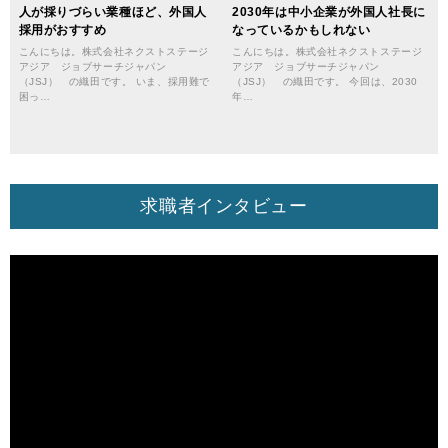
人が採りづらい業種ほど、外国人
2030年は中小企業が外国人社長に
採用がおすすめ
なっているかもしれない
こんにちは。株式会社ネクストステージ
こんにちは。株式会社ネクストステージ
アジア ジョブサーチジャパン
アジア ジョブサーチジャパン
（JSJ） の織田です。 いま、採用難で
（JSJ） の織田です。 今回は、2030
困っ…
年…
求職者インタビュー