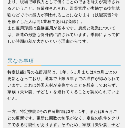
まり、現場で即戦力として働くことのできる能力が期待され
るということ。各業種それぞれ、監督官庁が実施する技能試
験などでその能力が問われることになります（技能実習2号
を修了した人は同1業種であれば免除）。
また雇用形態は直接雇用が基本です。農業と漁業について
は、派遣の形態も例外的に許されています。季節によって忙
しい時期の差が大きいという理由からです。
異なる事項
特定技能1号の在留期間は、1年、6ヵ月または4カ月ごとの
更新となっており、通算で上限５年までの滞在が認められて
います。これは外国人材が定住することを想定しておらず、
家族（夫や妻、子ども）を連れてくることが認められていま
せん。
一方、特定技能2号の在留期間は3年、1年、または6ヵ月ご
との更新です。更新に回数の制限がなく、定住の条件をクリ
アできる可能性があります。そのため、家族（夫や妻、子ど