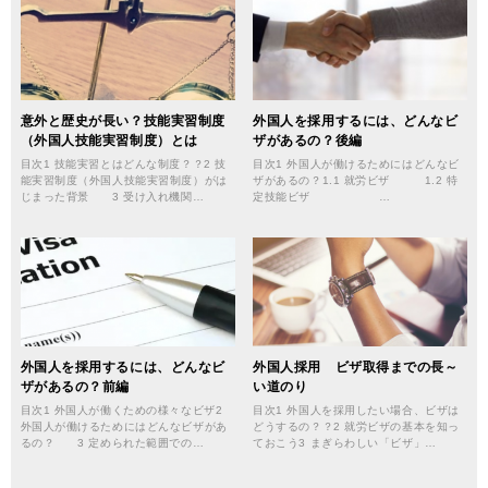
意外と歴史が長い？技能実習制度
外国人を採用するには、どんなビ
（外国人技能実習制度）とは
ザがあるの？後編
目次1 技能実習とはどんな制度？？2 技
目次1 外国人が働けるためにはどんなビ
能実習制度（外国人技能実習制度）がは
ザがあるの？1.1 就労ビザ 1.2 特
じまった背景 3 受け入れ機関…
定技能ビザ …
外国人を採用するには、どんなビ
外国人採用 ビザ取得までの長～
ザがあるの？前編
い道のり
目次1 外国人が働くための様々なビザ2
目次1 外国人を採用したい場合、ビザは
外国人が働けるためにはどんなビザがあ
どうするの？？2 就労ビザの基本を知っ
るの？ 3 定められた範囲での…
ておこう3 まぎらわしい「ビザ」…