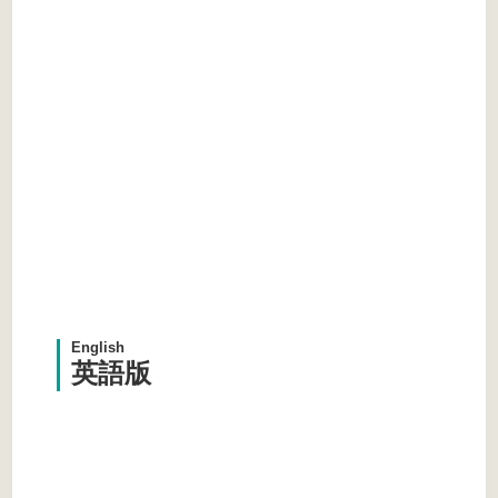
English
英語版