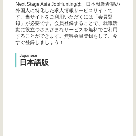
Next Stage Asia JobHuntingは、日本就業希望の
外国人に特化した求人情報サービスサイトで
す。当サイトをご利用いただくには「会員登
録」が必要です。会員登録することで、就職活
動に役立つさまざまなサービスを無料でご利用
することができます。
無料会員登録
をして、今
すぐ登録しましょう！
Japanese
日本語版