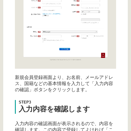
新規会員登録画面より、お名前、メールアドレ
ス、国籍などの基本情報を入力して「入力内容
の確認」ボタンをクリックします。
STEP3
入力内容を確認します
入力内容の確認画面が表示されるので、内容を
確認します。この内容で登録してよければ「こ