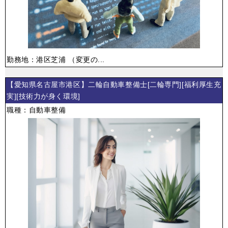
勤務地：港区芝浦 （変更の...
【愛知県名古屋市港区】二輪自動車整備士[二輪専門][福利厚生充
実][技術力が身く環境]
職種：自動車整備