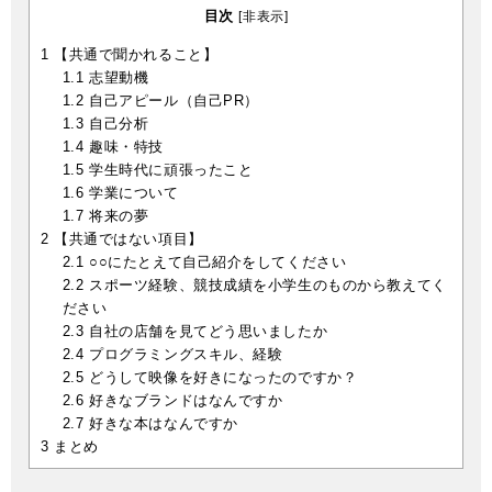
目次
[
非表示
]
1
【共通で聞かれること】
1.1
志望動機
1.2
自己アピール（自己PR）
1.3
自己分析
1.4
趣味・特技
1.5
学生時代に頑張ったこと
1.6
学業について
1.7
将来の夢
2
【共通ではない項目】
2.1
○○にたとえて自己紹介をしてください
2.2
スポーツ経験、競技成績を小学生のものから教えてく
ださい
2.3
自社の店舗を見てどう思いましたか
2.4
プログラミングスキル、経験
2.5
どうして映像を好きになったのですか？
2.6
好きなブランドはなんですか
2.7
好きな本はなんですか
3
まとめ