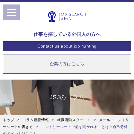
toggle
navigation
仕事を探している外国人の方へ
Contact us
about job hunting
企業の方はこちら
JSJのコラム
トップ
コラム新着情報
就職活動スタート！
メール・エントリ
ーシートの書き方
エントリーシートで必ず聞かれることは？自己分析
のポイントはここ！