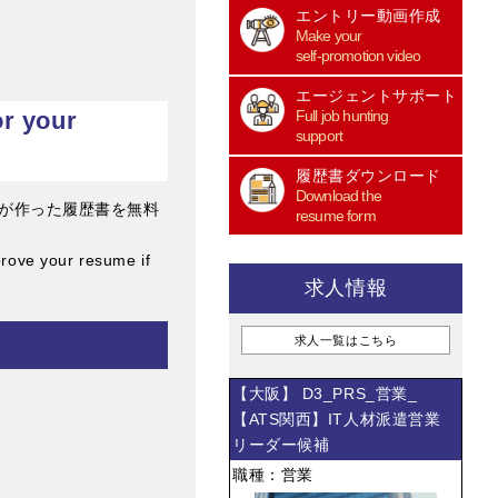
エントリー動画作成
Make your
self-promotion video
エージェントサポート
your
Full job hunting
support
履歴書ダウンロード
Download the
が作った履歴書を無料
resume form
rove your resume if
求人情報
求人一覧はこちら
【大阪】 D3_PRS_営業_
【ATS関西】IT人材派遣営業
リーダー候補
職種：営業