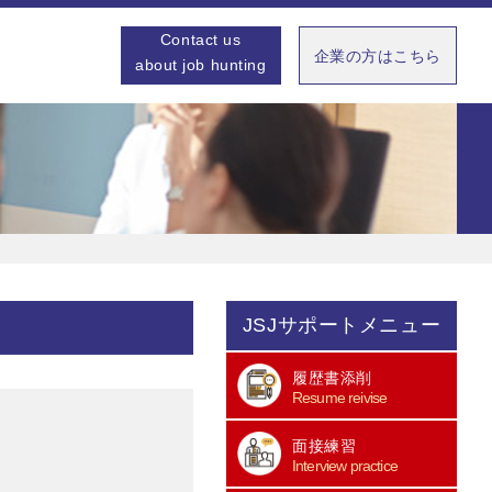
Contact us
企業の方はこちら
about job hunting
JSJサポートメニュー
履歴書添削
Resume reivise
面接練習
Interview practice