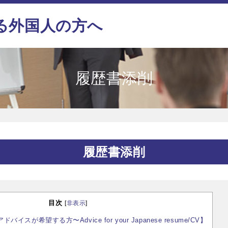
る外国人の方へ
履歴書添削
履歴書添削
目次
[
非表示
]
スが希望する方〜Advice for your Japanese resume/CV】