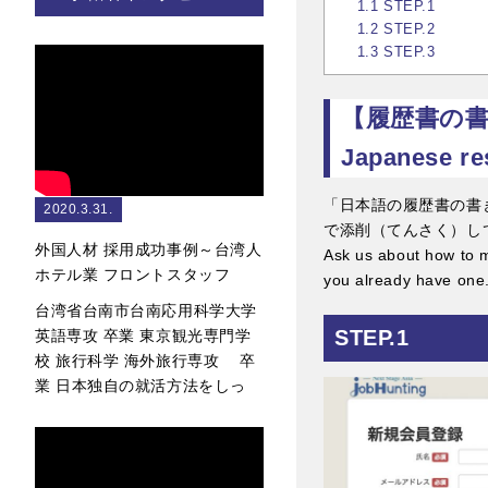
1.1
STEP.1
1.2
STEP.2
1.3
STEP.3
【履歴書の書き
Japanese r
「日本語の履歴書の書
2020.3.31.
で添削（てんさく）し
外国人材 採用成功事例～台湾人
Ask us about how to 
ホテル業 フロントスタッフ
you already have one
台湾省台南市台南応用科学大学
STEP.1
英語専攻 卒業 東京観光専門学
校 旅行科学 海外旅行専攻 卒
業 日本独自の就活方法をしっ