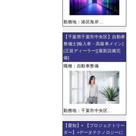
勤務地：港区海岸...
【千葉県千葉市中央区】自動車
整備士[輸入車・高級車メイン]
[正規ディーラー][最新設備完
備]
職種：自動車整備
勤務地：千葉市中央区...
【愛知】+ 【プロジェクトリー
ダー】+データテクノロジーに