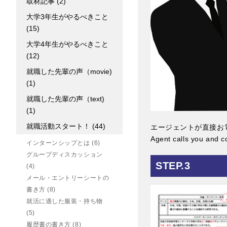
取材記事
(2)
大学3年生がやるべきこと
(15)
大学4年生がやるべきこと
(12)
就職した先輩の声（movie)
(1)
就職した先輩の声（text)
(1)
就職活動スタート！
(44)
エージェントが直接お
Agent calls you and co
インターンシップとは
(6)
グループディスカッション
STEP.3
(4)
メール・エントリーシートの
書き方
(8)
就活に適した服装・持ち物
(5)
履歴書の書き方
(8)