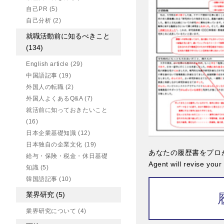
自己PR
(5)
自己分析
(2)
就職活動前に知るべきこと
(134)
English article
(29)
中国語記事
(19)
外国人の転職
(2)
外国人よくあるQ&A
(7)
就活前に知っておきたいこと
(16)
日本企業基礎知識
(12)
日本独自の企業文化
(19)
あなたの履歴書をプロ
給与・保険・税金・休日基礎
Agent will revise you
知識
(5)
韓国語記事
(10)
業界研究
(5)
業界研究について
(4)