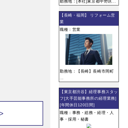
勤務地：[本社]東京都中野区...
【長崎・福岡】 リフォーム営
業
職種：営業
勤務地：【長崎】長崎市岡町
...
【東京都渋谷】経理事務スタッ
フ[大手芸能事務所の経理業務]
[年間休日120日間]
>
職種：事務・総務・経理・人
事・採用・秘書