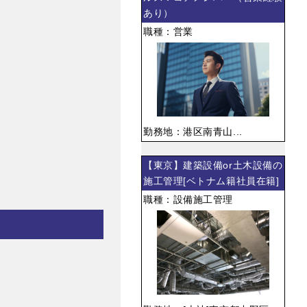
あり）
職種：営業
勤務地：港区南青山...
【東京】建築設備or土木設備の
施工管理[ベトナム籍社員在籍]
職種：設備施工管理