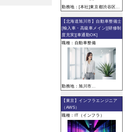
勤務地：[本社]東京都渋谷区...
【北海道旭川市】自動車整備士
[輸入車・高級車メイン][研修制
度充実][車通勤OK]
職種：自動車整備
勤務地：旭川市...
【東京】インフラエンジニア
（AWS）
職種：IT（インフラ）