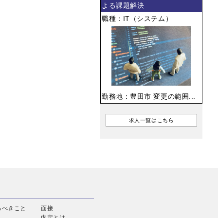
よる課題解決
職種：IT（システム）
勤務地：豊田市 変更の範囲...
求人一覧はこちら
るべきこと
面接
内定とは