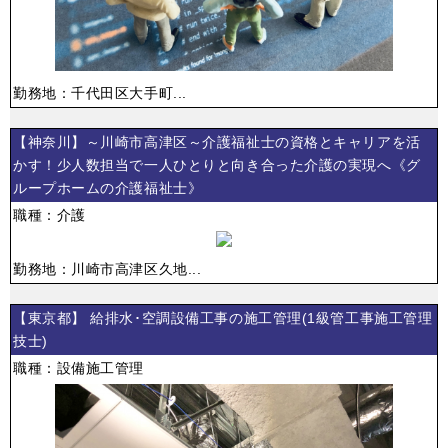
勤務地：千代田区大手町...
【神奈川】～川崎市高津区～介護福祉士の資格とキャリアを活
かす！少人数担当で一人ひとりと向き合った介護の実現へ《グ
ループホームの介護福祉士》
職種：介護
勤務地：川崎市高津区久地...
【東京都】 給排水･空調設備工事の施工管理(1級管工事施工管理
技士)
職種：設備施工管理