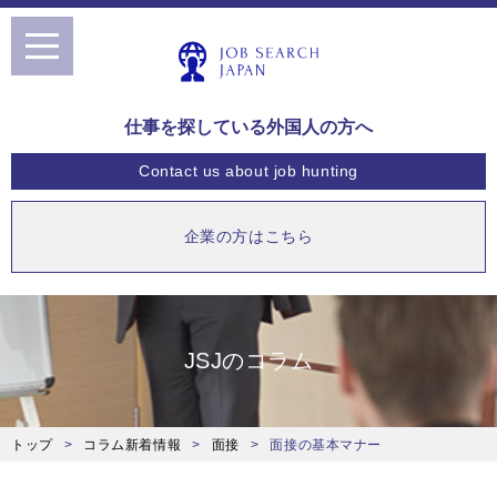
toggle
navigation
仕事を探している外国人の方へ
Contact us
about job hunting
企業の方はこちら
JSJのコラム
トップ
コラム新着情報
面接
面接の基本マナー