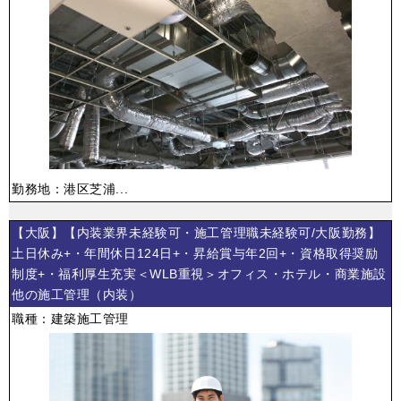
勤務地：港区芝浦...
【大阪】【内装業界未経験可・施工管理職未経験可/大阪勤務】
土日休み+・年間休日124日+・昇給賞与年2回+・資格取得奨励
制度+・福利厚生充実＜WLB重視＞オフィス・ホテル・商業施設
他の施工管理（内装）
職種：建築施工管理