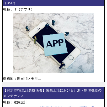
（BSD）
職種：IT（アプリ）
勤務地：世田谷区玉川...
【射水市/電気計装技術者】製鉄工場における計測・制御機器の
メンテナンス
職種：電気設計