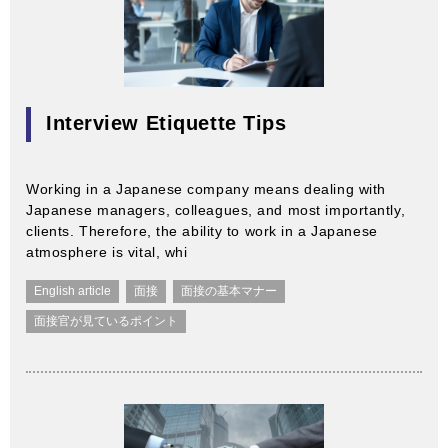
Interview Etiquette Tips
Working in a Japanese company means dealing with
Japanese managers, colleagues, and most importantly,
clients. Therefore, the ability to work in a Japanese
atmosphere is vital, whi
English article
面接
面接の基本マナー
面接官が見ているポイント