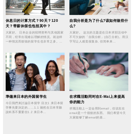
休息日的计算方式？90天？120
⾃我分析是为了什么?该如何做些什
天？带薪休假也包括其中？
么?
大家好。 日本企业的招聘资料与其他国家
大家好。 这次的主题是在日本求职活动中
不同，经常出现难以理解的情况。就这样
不可欠缺的「自我分析」(自己分析)。用汉
一种情况而烦恼的留学生也非常之多。…
字写让人感觉很复杂, 但简单来…
準備来日本的外国留学生
在求職活動同时在E-Mai上来提高
你的能力
今日我們来討論日本留学 目次1 来日本留
学事先要決定的……1.1 雖然在日本常聽
求職活動上一定会用到email，但说实在
說科系不重要但1.2 来日本…
email是一个很烦的东西。 我们希望今天
大家能够了解email的基…