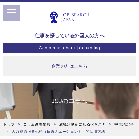
toggle
navigation
仕事を探している外国人の方へ
Contact us
about job hunting
企業の方はこちら
JSJのコラム
トップ
コラム新着情報
就職活動前に知るべきこと
中国語記事
人力资源服务机构（日语为エージェント）的活用方法