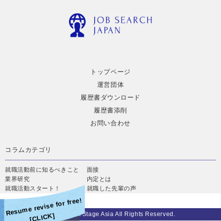
トップページ
運営団体
履歴書ダウンロード
履歴書添削
お問い合わせ
コラムカテゴリ
就職活動前に知るべきこと
面接
業界研究
内定とは
就職活動スタート！
就職した先輩の声
Resume revise for free!
©2019 Next Stage Asia All Rights Reserved.
[CLICK]