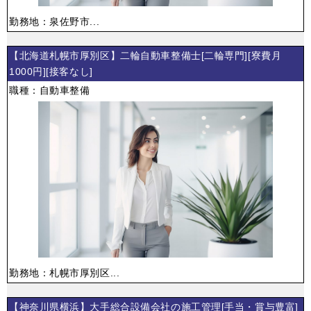
勤務地：泉佐野市...
【北海道札幌市厚別区】二輪自動車整備士[二輪専門][寮費月
1000円][接客なし]
職種：自動車整備
勤務地：札幌市厚別区...
【神奈川県横浜】大手総合設備会社の施工管理[手当・賞与豊富]