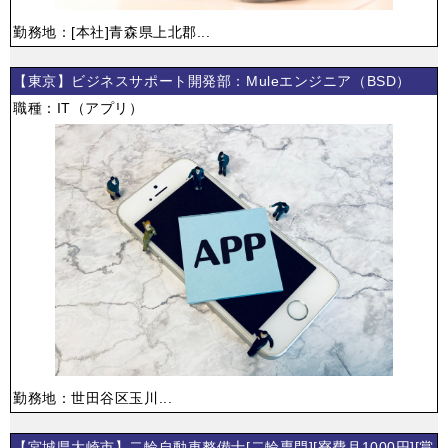
勤務地：[本社]青森県上北郡...
【東京】ビジネスサポート開発部：Muleエンジニア（BSD）
職種：IT（アプリ）
勤務地：世田谷区玉川...
【宮城県大崎市】二輪自動車整備士[二輪専門][寮費月1000円][賞