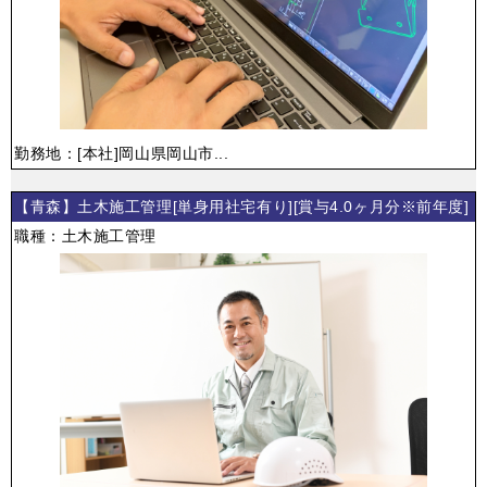
勤務地：[本社]岡山県岡山市...
【青森】土木施工管理[単身用社宅有り][賞与4.0ヶ月分※前年度]
職種：土木施工管理