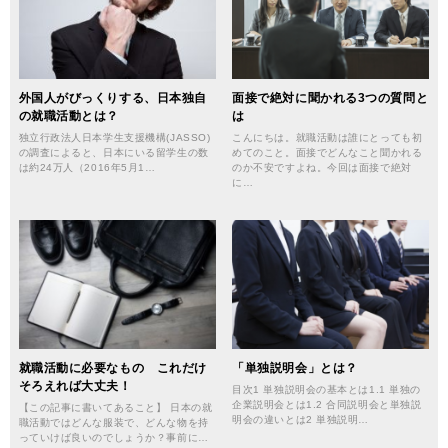
外国人がびっくりする、日本独自
面接で絶対に聞かれる3つの質問と
の就職活動とは？
は
独立行政法人日本学生支援機構(JASSO)
こんにちは。就職活動は誰にとっても初
の調査によると、日本にいる留学生の数
めてのこと。面接でどんなこと聞かれる
は約24万人（2016年5月1…
のか不安ですよね。今回は面接で絶対
に…
就職活動に必要なもの これだけ
「単独説明会」とは？
そろえれば大丈夫！
目次1 単独説明会の基本とは1.1 単独の
企業説明会とは1.2 合同説明会と単独説
【この記事に書いてあること】 日本の就
明会の違いとは2 単独説明…
職活動ではどんな服装で、どんな物を持
っていけば良いのでしょうか？事前に…