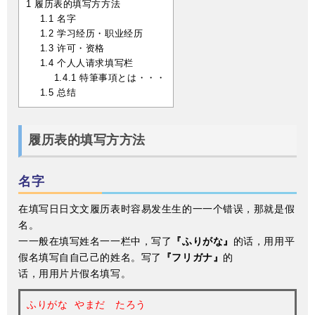
1
履历表的填写⽅方法
1.1
名字
1.2
学习经历・职业经历
1.3
许可・资格
1.4
个⼈人请求填写栏
1.4.1
特筆事項とは・・・
1.5
总结
履历表的填写⽅方法
名字
在填写⽇日⽂文履历表时容易发⽣生的⼀一个错误，那就是假
名。
⼀一般在填写姓名⼀一栏中，写了
『ふりがな』
的话，⽤用平
假名填写⾃自⼰己的姓名。写了
『フリガナ』
的
话，⽤用⽚片假名填写。
ふりがな
やまだ たろう