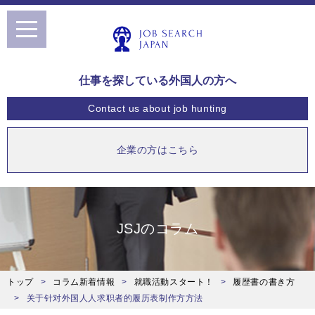
toggle
navigation
仕事を探している外国人の方へ
Contact us
about job hunting
企業の方はこちら
JSJのコラム
トップ
コラム新着情報
就職活動スタート！
履歴書の書き方
关于针对外国⼈人求职者的履历表制作⽅方法