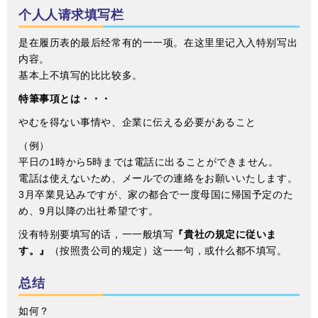
个⼈人请求填写栏
是在履历表的最后经常有的⼀一项。在这⾥里记⼊入特别写出
内容。
基本上不填写的⽐比较多。
特筆事項とは・・・
やむを得ない事情や、企業に伝える必要があること
（例）
平日の1時から5時までは電話に出ることができません。
電話は使えないため、メールでの連絡をお願いいたします。
3月卒業見込みですが、家の都合で一度母国に帰国予定のた
め、9月以降の出社希望です。
没有特别要填写的话，⼀一般填写
『貴社の規定に従いま
す。』
（按照贵公司的规定）这⼀一句，或什么都不填写。
总结
如何？