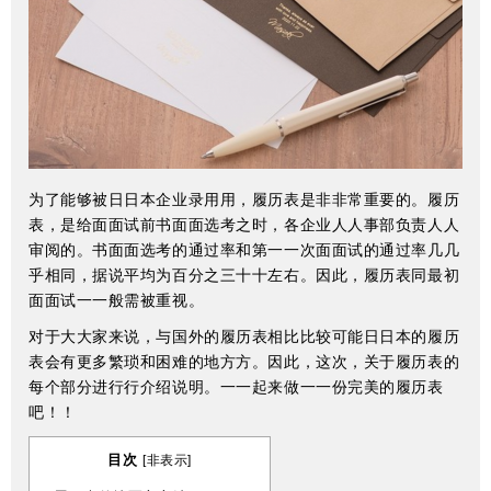
为了能够被⽇日本企业录⽤用，履历表是⾮非常重要的。履历
表，是给⾯面试前书⾯面选考之时，各企业⼈人事部负责⼈人
审阅的。书⾯面选考的通过率和第⼀一次⾯面试的通过率⼏几
乎相同，据说平均为百分之三⼗十左右。因此，履历表同最初
⾯面试⼀一般需被重视。
对于⼤大家来说，与国外的履历表相⽐比较可能⽇日本的履历
表会有更多繁琐和困难的地⽅方。因此，这次，关于履历表的
每个部分进⾏行介绍说明。⼀一起来做⼀一份完美的履历表
吧！！
目次
[
非表示
]