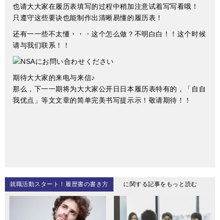
也请⼤大家在履历表填写的过程中稍加注意试着写写看哦！
只遵守这些要诀也能制作出清晰易懂的履历表！
还有⼀一些不太懂・・・这个怎么做？不明⽩白！！这个时候
请与我们联系！！
期待⼤大家的来电与来信♪
那么，下⼀一期将为⼤大家公开⽇日本履历表特有的，「⾃自
我优点」等⽂文章的简单完美书写提⽰示！敬请期待！！
就職活動スタート！履歴書の書き方
に関する記事をもっと読む