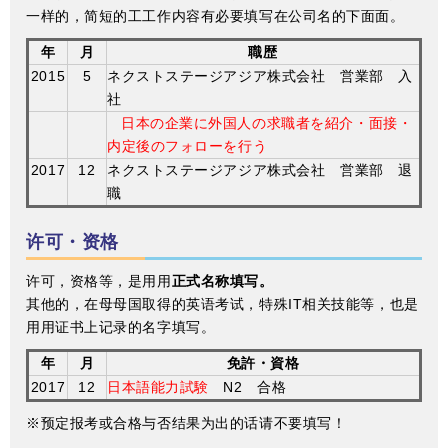
一样的，简短的⼯工作内容有必要填写在公司名的下⾯面。
年
月
職歴
2015
5
ネクストステージアジア株式会社 営業部 入
社
日本の企業に外国人の求職者を紹介・面接・
内定後のフォローを行う
2017
12
ネクストステージアジア株式会社 営業部 退
職
许可・资格
许可，资格等，是⽤用
正式名称填写。
其他的，在⺟母国取得的英语考试，特殊IT相关技能等，也是
⽤用证书上记录的名字填写。
年
月
免許・資格
2017
12
日本語能力試験
N2 合格
※预定报考或合格与否结果为出的话请不要填写！