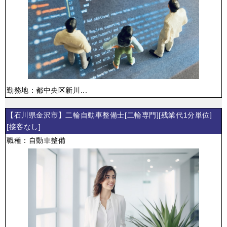
勤務地：都中央区新川...
【石川県金沢市】二輪自動車整備士[二輪専門][残業代1分単位]
[接客なし]
職種：自動車整備