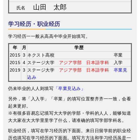
山田 太郎
氏名
学习经历・职业经历
学习经历⼀一般从⾼高中毕业开始填写。
年
月
学歴
2015
3
ネクスト高校 卒業
2015
4
ステージ大学
アジア学部 日本語学科
入学
2019
3
ステージ大学
アジア学部 日本語学科
卒業見
込み
仍未毕业的⼈人则填写
「卒業見込み」
另外，将「⼊入学」「卒業」的填写位置整⻬齐⼀一致，会看
起来更好。
※有很多容易忘记填写⼤大学的学部・学科的⼈人，能够知道
⼤大家在⼤大学⾥里学了什么，请准确的填写学部学科名。
职业经历，填写在学习经历的下⾯面。来⽇日留学前的职业经
历也填写在学习经历的下⾯面。填写⽅方法和学习经历虽是⼀