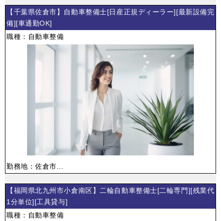
【千葉県佐倉市】自動車整備士[日産正規ディーラー][最新設備完
備][車通勤OK]
職種：自動車整備
勤務地：佐倉市...
【福岡県北九州市小倉南区】二輪自動車整備士[二輪専門][残業代
1分単位][工具貸与]
職種：自動車整備