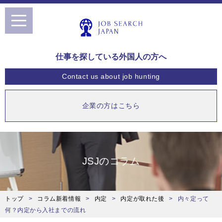
toggle
navigation
仕事を探している外国人の方へ
Contact us
about job hunting
企業の方はこちら
JSJのコラム
トップ
コラム新着情報
内定
内定が取れた後
内々定って
何？内定から入社までの流れ