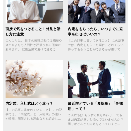
面接で気をつけること！外見と話
内定をもらったら、いつまでに返
し方に注意
事を出せばいいの？
こんにちは。 日本の就職活動では職歴や
【この記事に書いてあること】 この記事
スキルよりも人間性が評価される傾向に
では、内定をもらった場合、どれくらい
あります。 就職活動で避けて通るこ…
待ってもらうことができるかが書いて…
内定式、入社式はどう違う？
最近増えている「夏採用」「冬採
用」って？
【この記事に書かれていること】 この記
事では、「内定式」と「入社式」の違い
こんにちは もうすぐ夏も終わり。 でも、
や時期、開催される理由などを紹介し…
まだ内定が無いと悩んではいませんか？
周りがどんどん内定をとっていくと…