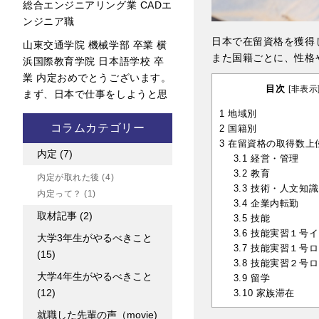
総合エンジニアリング業 CADエ
ンジニア職
日本で在留資格を獲得
山東交通学院 機械学部 卒業 横
また国籍ごとに、性格
浜国際教育学院 日本語学校 卒
業 内定おめでとうございます。
目次
[
非表示
まず、日本で仕事をしようと思
1
地域別
コラムカテゴリー
2
国籍別
3
在留資格の取得数上位
内定
(7)
3.1
経営・管理
3.2
教育
内定が取れた後
(4)
3.3
技術・人文知識
内定って？
(1)
3.4
企業内転勤
取材記事
(2)
3.5
技能
3.6
技能実習１号イ
大学3年生がやるべきこと
3.7
技能実習１号ロ
(15)
3.8
技能実習２号ロ
大学4年生がやるべきこと
3.9
留学
(12)
3.10
家族滞在
就職した先輩の声（movie)