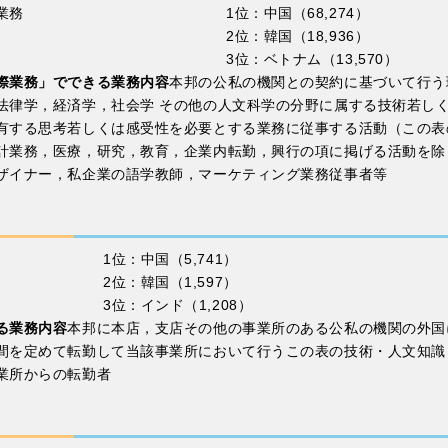
業務
1位：中国（68,274）
2位：韓国（18,936）
3位：ベトナム（13,570）
際業務」でできる業務内容
本邦の公私の機関との契約に基づいて行う
法律学，経済学，社会学 その他の人文科学の分野に属する技術若し
有する思考若しくは感受性を必要とする業務に従事する活動（この表
計業務，医療，研究，教育，企業内転勤，興行の項に掲げる活動を除
ザイナー，私企業の語学教師，マーケティング業務従事者等
1位：中国（5,741）
2位：韓国（1,597）
3位：インド（1,208）
る業務内容
本邦に本店，支店その他の事業所のある公私の機関の外国
間を定めて転勤して当該事業所において行うこの表の技術・人文知識
業所からの転勤者