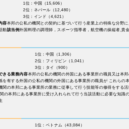
1位：中国（15,606）
2位：ネパール（12,480）
3位：インド（4,621）
内容
本邦の公私の機関との契約に基づいて行う産業上の特殊な分野に
活動
該当例
外国料理の調理師，スポーツ指導者，航空機の操縦者,貴
1位：中国（1,306）
2位：フィリピン（1,041）
3位：タイ（900）
できる業務内容
本邦の公私の機関の外国にある事業所の職員又は本邦
係を有する外国の公私の機関の外国にある事業所の職員が これらの
機関の本邦にある事業所の業務に従事して行う技能等の修得をする活
機関の本邦にある事業所に受け入れられて行う当該活動に必要な知識
生
1位：ベトナム（43,084）