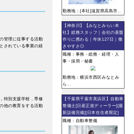
勤務地：[本社]滋賀県高島市...
【神奈川】【みなとみらい本
社】総務スタッフ｜会社の基盤
の管理に従事する活動
作りに携わる｜年休127日｜働
とされている事業の経
きやすさ◎
職種：事務・総務・経理・人
事・採用・秘書
勤務地：横浜市西区みなとみ
ら...
，特別支援学校，専修
【千葉県千葉市美浜区】自動車
の他の教育をする活動
整備士[日産正規ディーラー][最
新設備完備][日本在住者限定]
職種：自動車整備