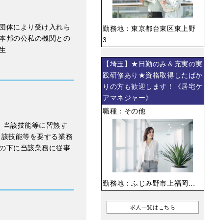
団体により受け入れら
勤務地：東京都台東区東上野
本邦の公私の機関との
3...
生
【埼玉】★日勤のみ＆充実の実
践研修あり★資格取得したばか
りの方も歓迎します！《居宅ケ
アマネジャー》
職種：その他
，当該技能等に習熟す
当該技能等を要する業務
の下に当該業務に従事
勤務地：ふじみ野市上福岡...
求人一覧はこちら