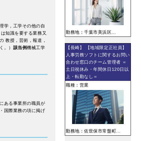
理学，工学その他の自
勤務地：千葉市美浜区...
くは知識を要する業務又
の 教授，芸術，報道，
く。）
該当例
機械工学
【長崎】 【地域限定正社員】
人事労務ソフトに関するお問い
合わせ窓口のチーム管理者 ＝
土日祝休み・年間休日120日以
上・転勤なし＝
職種：営業
にある事業所の職員が
・国際業務の項に掲げ
勤務地：佐世保市常盤町...