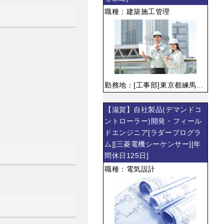
職種：建築施工管理
勤務地：[工事部]東京都練馬...
【滋賀】自社製品(デマンドコ
ントローラー)開発・フィール
ドエンジニア[ラダープログラ
ム][三菱電機シーケンサー][年
間休日125日]
職種：電気設計