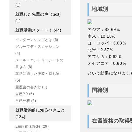
(1)
地域別
就職した先輩の声（text)
(1)
アジア：82.69％
就職活動スタート！
(44)
南米：10.18%
インターンシップとは
(6)
ヨーロッパ：3.03％
グループディスカッション
北米：2.87％
(4)
アフリカ：0.62％
メール・エントリーシートの
オセアニア：0.60％
書き方
(8)
という結果になりまし
就活に適した服装・持ち物
(5)
履歴書の書き方
(8)
国籍別
自己PR
(5)
自己分析
(2)
就職活動前に知るべきこと
(134)
在留資格の取得
English article
(29)