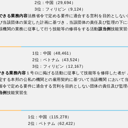
2位：中国（29,694）
3位：フィリピン（9,124）
できる業務内容
法務省令で定める要件に適合する営利を目的としない
び当該団体の策定した計画に基づき，当該団体の責任及び監理の下に
該機関の業務に従事して行う技能等の修得をする活動
該当例
技能実習
1位：中国（48,461）
2位：ベトナム（43,524）
3位：フィリピン（12,167）
できる業務内容
１号ロに掲げる活動に従事して技能等を修得した者が
定する本邦の公私の機関との雇用契約に基づいて当該機関 において
省令で定める要件に適合する営利を目的としない団体の責任及び監理
当例
技能実習生
1位：中国（115,278）
2位：ベトナム（62,422）