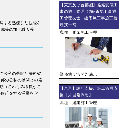
【東京及び首都圏】発送変電工
事の施工管理（2級電気工事施
工管理技士/1級電気工事施工管
属する熟練した技能を
理技士補)
金属等の加工職人等
職種：電気施工管理
の公私の機関と法務省
勤務地：港区芝浦...
本邦の公私の機関との雇
動（これらの職員がこ
【東京】設計支援、施工管理支
の修得をする活動を含
援【外国籍採用】
職種：建築施工管理