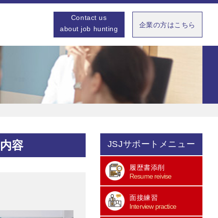
Contact us
企業の方はこちら
about job hunting
内容
JSJサポートメニュー
履歴書添削
Resume reivise
面接練習
Interview practice