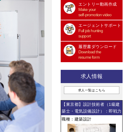
エントリー動画作成
Make your
self-promotion video
エージェントサポート
Full job hunting
support
履歴書ダウンロード
Download the
resume form
求人情報
求人一覧はこちら
【東京都】設計技術者（1級建
築士・電気設備設計）：即戦力
職種：建築設計