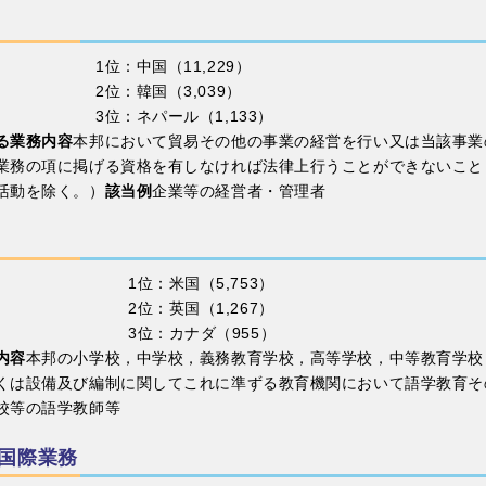
1位：中国（11,229）
2位：韓国（3,039）
3位：ネパール（1,133）
る業務内容
本邦において貿易その他の事業の経営を行い又は当該事業
業務の項に掲げる資格を有しなければ法律上行うことができないこと
活動を除く。）
該当例
企業等の経営者・管理者
1位：米国（5,753）
2位：英国（1,267）
3位：カナダ（955）
内容
本邦の小学校，中学校，義務教育学校，高等学校，中等教育学校
くは設備及び編制に関してこれに準ずる教育機関において語学教育そ
校等の語学教師等
国際業務