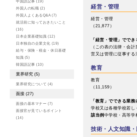
中国語記事
(19)
経営・管理
外国人の転職
(2)
外国人よくあるQ&A
(7)
経営・管理
就活前に知っておきたいこと
（21,877）
(16)
日本企業基礎知識
(12)
「経営・管理」ででき
日本独自の企業文化
(19)
（この表の法律・会計
給与・保険・税金・休日基礎
営又は管理に従事する
知識
(5)
韓国語記事
(10)
教育
業界研究
(5)
教育
業界研究について
(4)
（11,159）
面接
(27)
「教育」でできる業務
面接の基本マナー
(7)
学校又は各種学校若し
面接官が見ているポイント
該当例
中学校・高等学
(14)
技術・人文知識・