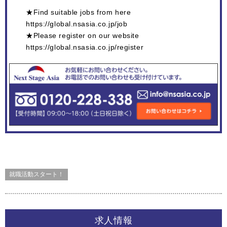
★Find suitable jobs from here
https://global.nsasia.co.jp/job
★Please register on our website
https://global.nsasia.co.jp/register
就職活動スタート！
求人情報