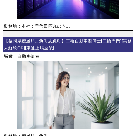
勤務地：本社：千代田区丸の内...
【福岡県糟屋郡志免町志免町】二輪自動車整備士[二輪専門][実務
未経験OK][東証上場企業]
職種：自動車整備