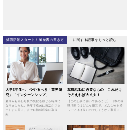
就職活動スタート！履歴書の書き方
に関する記事をもっと読む
大学3年生へ 今やるべき「業界研
就職活動に必要なもの これだけ
究」「インターンシップ」
そろえれば大丈夫！
夏休みも終わり秋の気配を感じる時期に
【この記事に書いてあること】 日本の就
なりましたね。来年本格的に就活がスタ
職活動ではどんな服装で、どんな物を持
ートする前に、すでに情報収集に取り
っていけば良いのでしょうか？事前に…
組…