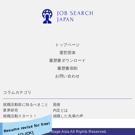
トップページ
運営団体
履歴書ダウンロード
履歴書添削
お問い合わせ
コラムカテゴリ
就職活動前に知るべきこと
面接
業界研究
内定とは
就職活動スタート！
就職した先輩の声
Resume revise for free!
©2019 Next Stage Asia All Rights Reserved.
[CLICK]