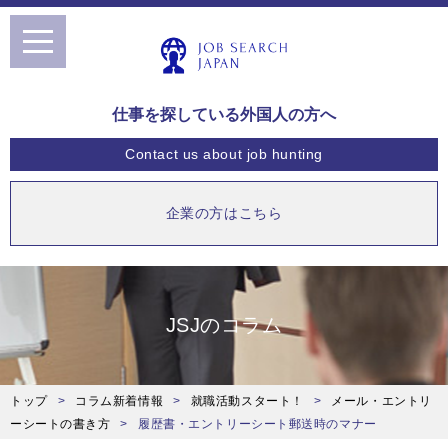
toggle
navigation
仕事を探している外国人の方へ
Contact us
about job hunting
企業の方はこちら
JSJのコラム
トップ
コラム新着情報
就職活動スタート！
メール・エントリ
ーシートの書き方
履歴書・エントリーシート郵送時のマナー