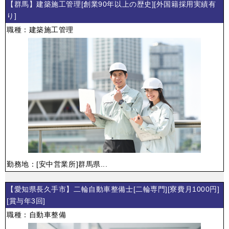
【群馬】建築施工管理[創業90年以上の歴史][外国籍採用実績有
り]
職種：建築施工管理
勤務地：[安中営業所]群馬県...
【愛知県長久手市】二輪自動車整備士[二輪専門][寮費月1000円]
[賞与年3回]
職種：自動車整備