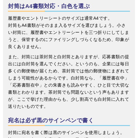
封筒はA4書類対応・白色を選ぶ
履歴書やエントリーシートのサイズは通常A4です。
封筒もA4書類がそのまま入るサイズを選びましょう。小さ
い封筒に、履歴書やエントリーシートを三つ折りにしてしま
うと、保管するのにファイリングしづらくなるため、印象が
良くありません。
また、封筒には茶封筒と白封筒とありますが、応募書類の提
出には白封筒を選んでください。というのも、企業には毎日
多くの郵便物が届くため、茶封筒では他の郵便物にまぎれて
しまう可能性があるからです。白封筒なら、「履歴書在中」
「応募書類在中」との朱書きも読みやすく、ひと目で大切な
書類とわかります。茶封筒でも問題ないという声もあります
が、ここで挙げた理由からも、少し割高でも白封筒に入れて
送りたいものです。
宛名は必ず黒のサインペンで書く
封筒に宛名を書く際は黒のサインペンを使用しましょう。