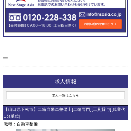
求人情報
求人一覧はこちら
【山口県下松市】二輪自動車整備士[二輪専門][工具貸与][残業代
1分単位]
職種：自動車整備