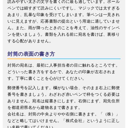
読みやすい太さの文字を書くのに最も適しています。ボール
ペンでは細すぎて読みにくいですし、マジックでは太すぎる
あまり、乱暴な印象を受けてしまいます。筆ペンは一見きれ
いに見えますが、応募書類の提出という用途に適していませ
ん。また、雨が降ったときのことを考えて、油性のサインペ
ンを使いましょう。書類を入れる前に宛名を書けば、裏移り
する心配がありません。
封筒の表面の書き方
封筒の宛名は、最初に人事担当者の目に触れるところです。
どういった書き方をするかで、あなたの印象が左右されま
す。丁寧に書くことを心がけてください。
郵便番号を記入します。欄がない場合、そのまま右上に郵便
番号を書きましょう。わざわざ赤いペンで枠をつくる必要は
ありません。宛名は縦書きにします。右側にまず、宛先住所
を都道府県名から建物名まで書きます。
会社名は、封筒の中央よりやや右側に書きます。「（株）」
などと略してはいけません。「株式会社」というように正し
い名称で書いてください。