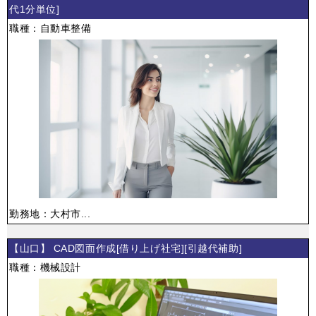
代1分単位]
職種：自動車整備
勤務地：大村市...
【山口】 CAD図面作成[借り上げ社宅][引越代補助]
職種：機械設計