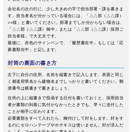
会社名の次の行に、少し大きめの字で担当部署・課を書きま
す。担当者名が分かっている場合には、「△△部（△△課）
○○様」と書いてください。部署までしか分からない場合は、
「△△部（△△課）御中」または「△△部（△△課）採用ご
担当者様」で大丈夫です。
最後に、赤色のサインペンで、「履歴書在中」もしくは「応
募書類在中」と記します。
封筒の裏面の書き方
左下に自分の住所、名前を縦書きで記入します。表面と同じ
く都道府県名から建物名までしっかりと書いてください。郵
便番号は横書きで書きましょう。
住所の上に縦書きで投函する日付を書いておくと、採用担当
者が書類の到着に気付かなかったときでも、早々に送付した
ことが相手に伝わります。
必要書類をすべて入れたら、糊付けして封をします。封をす
るのにセロハンテープやホチキスは使いません。封が済んだ
ら「〆」マークを忘れずに書きましょう。