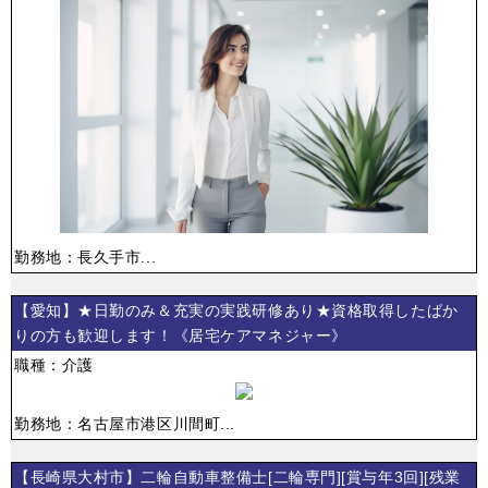
勤務地：長久手市...
【愛知】★日勤のみ＆充実の実践研修あり★資格取得したばか
りの方も歓迎します！《居宅ケアマネジャー》
職種：介護
勤務地：名古屋市港区川間町...
【長崎県大村市】二輪自動車整備士[二輪専門][賞与年3回][残業