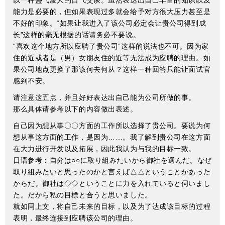
以一种盛气凌人的口气交谈。虽然表达出自己丰富的知识以及
能力是必要的，但如果表现过多就会给予对方很大压力甚至是
不好的印象。“如果让我进入了该公司必定会让贵公司得到成
长”这样的毫无根据的话请务必不要说。
“喜欢这个地方所以应聘了贵公司”这样的说法也不可。因为家
住的近或者是（男）女朋友住的近等无法成为应聘的理由。如
果公司地点更换了那该何去何从？这样一种回答只能让面试官
感到不安。
请注意这五点，并且好好表达出自己能为公司所做的事。
那么具体请参考以下的内容做出表述。
自己因为想从事〇〇方面的工作所以选择了贵公司。要说为何
想从事这方面的工作，是因为……。我了解到贵公司在这方面
在大力进行开发以及拓展，因此我认为与我的目标一致。
日语参考：自分は○○に取り組みたいから御社を選んだ。なぜ
取り組みたいと思ったのかと言えば△△ということがあった
からだ。御社は◇◇ということに力を入れていると伺いまし
た。だから私の目標と合うと思いました。
就如同上文，将自己未来的目标，以及为了达成该目标的过程
表明，最终连接到应聘该公司的理由。