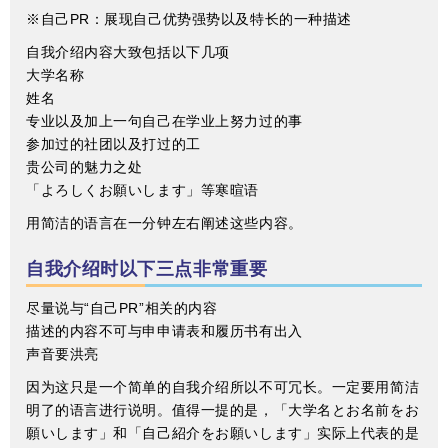
※自己PR：展现自己优势强势以及特长的一种描述
自我介绍内容大致包括以下几项
大学名称
姓名
专业以及加上一句自己在学业上努力过的事
参加过的社团以及打过的工
贵公司的魅力之处
「よろしくお願いします」等寒暄语
用简洁的语言在一分钟左右阐述这些内容。
自我介绍时以下三点非常重要
尽量说与“自己PR”相关的内容
描述的内容不可与申申请表和履历书有出入
声音要洪亮
因为这只是一个简单的自我介绍所以不可冗长。一定要用简洁
明了的语言进行说明。值得一提的是，「大学名とお名前をお
願いします」和「自己紹介をお願いします」实际上代表的是