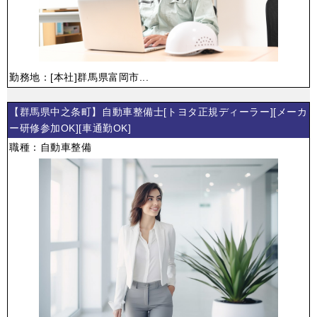
勤務地：[本社]群馬県富岡市...
【群馬県中之条町】自動車整備士[トヨタ正規ディーラー][メーカ
ー研修参加OK][車通勤OK]
職種：自動車整備