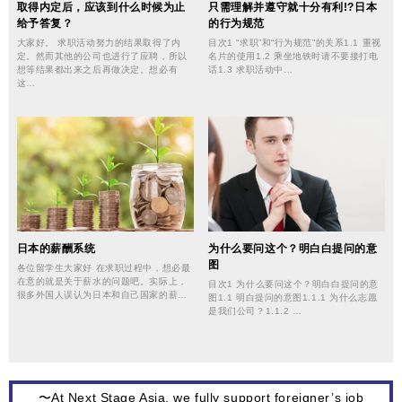
取得内定后，应该到什么时候为止
只需理解并遵守就十分有利!?日本
给予答复？
的行为规范
大家好。 求职活动努力的结果取得了内
目次1 “求职”和“行为规范”的关系1.1 重视
定。然而其他的公司也进行了应聘，所以
名片的使用1.2 乘坐地铁时请不要接打电
想等结果都出来之后再做决定。想必有
话1.3 求职活动中…
这…
日本的薪酬系统
为什么要问这个？明⽩白提问的意
图
各位留学生大家好 在求职过程中，想必最
在意的就是关于薪水的问题吧。实际上，
目次1 为什么要问这个？明⽩白提问的意
很多外国人误认为日本和自己国家的薪…
图1.1 明白提问的意图1.1.1 为什么志愿
是我们公司？1.1.2 …
〜At Next Stage Asia, we fully support foreigner’s job