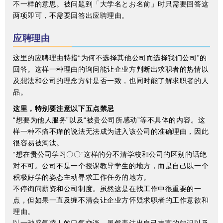
不一样的意思。被问题到「大学名とお名前」时只需要回答这
两项即可，不需要回答出应聘理由。
应聘理由
这里的应聘理由特指“为何不选择其他公司而选择我们公司”的
回答。这样一种理由的询问能让企业方判断出求职者的热情以
及想法和公司的理念方针是否一致，也同时能了解求职者的人
品。
这里，特别要注意以下五点禁忌
“想要为他人服务”以及“被贵公司所感动”等不具体的内容。这
样一种不痛不痒的说法无法成为进入该公司的准确理由，因此
很容易被淘汰。
“想在贵公司学习〇〇”这样的分不清学校和公司的区别的话绝
对不可。公司不是一个授课教导学生的地方，而是自己以一个
积极好学的姿态主动寻求工作任务的地方。
不停询问薪资和公司制度。虽然这是在找工作中很重要的一
点，但如果一直及缠不清会让企业方怀疑求职者的工作意欲和
理由。