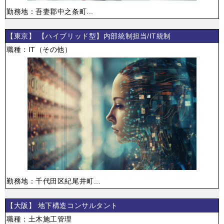
勤務地：吾妻郡中之条町...
【東京】 【ハイブリッド型】内部統制担当/IT統制
職種：IT（その他）
勤務地：千代田区紀尾井町...
【大阪】 地下構造コンサルタント
職種：土木施工管理