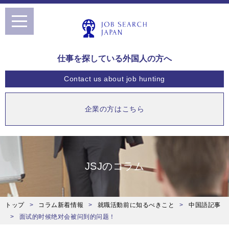
toggle
navigation
仕事を探している外国人の方へ
Contact us
about job hunting
企業の方はこちら
JSJのコラム
トップ
コラム新着情報
就職活動前に知るべきこと
中国語記事
面试的时候绝对会被问到的问题！