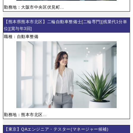
勤務地：大阪市中央区伏見町...
【熊本県熊本市北区】二輪自動車整備士[二輪専門][残業代1分単
位][賞与年3回]
職種：自動車整備
勤務地：熊本市北区...
【東京】QAエンジニア・テスター(マネージャー候補)