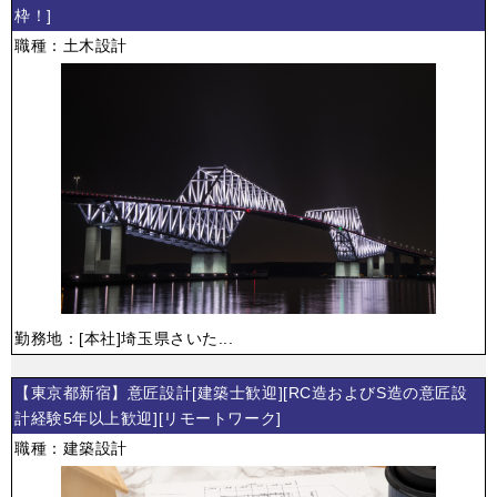
枠！]
職種：土木設計
勤務地：[本社]埼玉県さいた...
【東京都新宿】意匠設計[建築士歓迎][RC造およびS造の意匠設
計経験5年以上歓迎][リモートワーク]
職種：建築設計