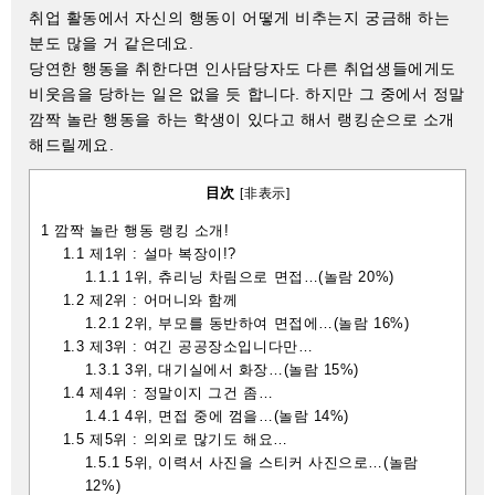
취업 활동에서 자신의 행동이 어떻게 비추는지 궁금해 하는
분도 많을 거 같은데요.
당연한 행동을 취한다면 인사담당자도 다른 취업생들에게도
비웃음을 당하는 일은 없을 듯 합니다. 하지만 그 중에서 정말
깜짝 놀란 행동을 하는 학생이 있다고 해서 랭킹순으로 소개
해드릴께요.
目次
[
非表示
]
1
깜짝 놀란 행동 랭킹 소개!
1.1
제1위 : 설마 복장이!?
1.1.1
1위, 츄리닝 차림으로 면접…(놀람 20%)
1.2
제2위 : 어머니와 함께
1.2.1
2위, 부모를 동반하여 면접에…(놀람 16%)
1.3
제3위 : 여긴 공공장소입니다만…
1.3.1
3위, 대기실에서 화장…(놀람 15%)
1.4
제4위 : 정말이지 그건 좀…
1.4.1
4위, 면접 중에 껌을…(놀람 14%)
1.5
제5위 : 의외로 많기도 해요…
1.5.1
5위, 이력서 사진을 스티커 사진으로…(놀람
12%)