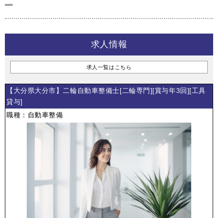
求人情報
求人一覧はこちら
【大分県大分市】二輪自動車整備士[二輪専門][賞与年3回][工具
貸与]
職種：自動車整備