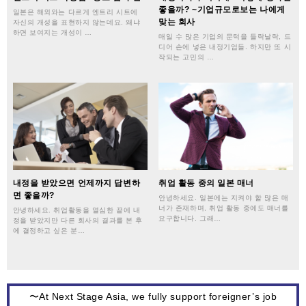
좋을까? ~기업규모로보는 나에게
일본은 해외와는 다르게 엔트리 시트에
맞는 회사
자신의 개성을 표현하지 않는데요. 왜냐
하면 보여지는 개성이 …
매일 수 많은 기업의 문턱을 들락날락, 드
디어 손에 넣은 내정기업들. 하지만 또 시
작되는 고민의 …
내정을 받았으면 언제까지 답변하
취업 활동 중의 일본 매너
면 좋을까?
안녕하세요. 일본에는 지켜야 할 많은 매
너가 존재하며, 취업 활동 중에도 매너를
안녕하세요. 취업활동을 열심한 끝에 내
요구합니다. 그래…
정을 받았지만 다른 회사의 결과를 본 후
에 결정하고 싶은 분…
〜At Next Stage Asia, we fully support foreigner’s job