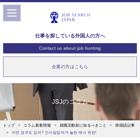
toggle
navigation
仕事を探している外国人の方へ
Contact us
about job hunting
企業の方はこちら
JSJのコラム
トップ
コラム新着情報
就職活動前に知るべきこと
韓国語記事
이런 경우도 있어? 인사담당자가 놀란 매너 위반!