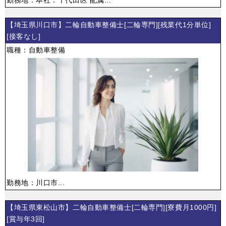
【埼玉県川口市】二輪自動車整備士[二輪専門][残業代1分単位]
[接客なし]
職種：自動車整備
勤務地：川口市...
【埼玉県東松山市】二輪自動車整備士[二輪専門][寮費月1000円]
[賞与年3回]