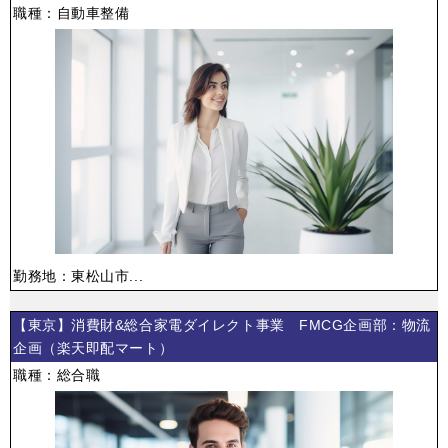
職種：自動車整備
勤務地：東松山市...
【東京】消費財&総合家電ダイレクト事業 FMCG企画部：物流
企画（楽天即配マート）
職種：総合職