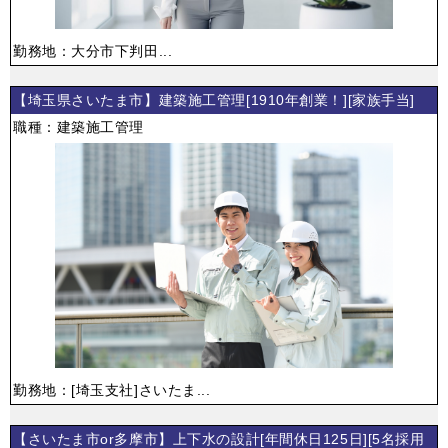
勤務地：大分市下判田...
【埼玉県さいたま市】建築施工管理[1910年創業！][家族手当]
職種：建築施工管理
勤務地：[埼玉支社]さいたま...
【さいたま市or多摩市】上下水の設計[年間休日125日][5名採用