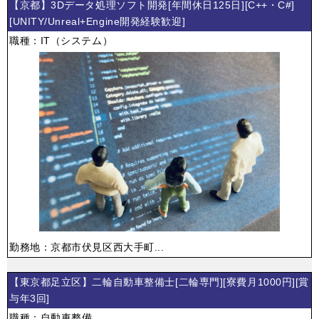
【京都】3Dデータ処理ソフト開発[年間休日125日][C++・C#]
[UNITY/Unreal+Engine開発経験歓迎]
職種：IT（システム）
勤務地：京都市伏見区西大手町...
【東京都足立区】二輪自動車整備士[二輪専門][寮費月1000円][賞
与年3回]
職種：自動車整備