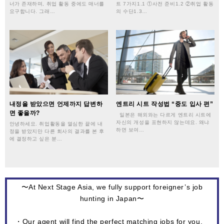
너가 존재하며, 취업 활동 중에도 매너를
트 7가지1.1 ①사전 준비1.2 ②취업 활동
요구합니다. 그래…
의 수단1.3…
내정을 받았으면 언제까지 답변하
엔트리 시트 작성법 “중도 입사 편”
면 좋을까?
일본은 해외와는 다르게 엔트리 시트에
자신의 개성을 표현하지 않는데요. 왜냐
안녕하세요. 취업활동을 열심한 끝에 내
하면 보여…
정을 받았지만 다른 회사의 결과를 본 후
에 결정하고 싶은 분…
〜At Next Stage Asia, we fully support foreigner’s job
hunting in Japan〜
・Our agent will find the perfect matching jobs for you.