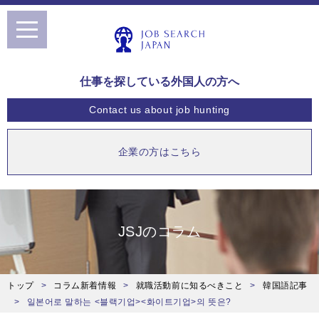
toggle
navigation
仕事を探している外国人の方へ
Contact us
about job hunting
企業の方はこちら
JSJのコラム
トップ
コラム新着情報
就職活動前に知るべきこと
韓国語記事
일본어로 말하는 <블랙기업><화이트기업>의 뜻은?