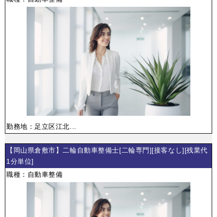
勤務地：足立区江北...
【岡山県倉敷市】二輪自動車整備士[二輪専門][接客なし][残業代
1分単位]
職種：自動車整備