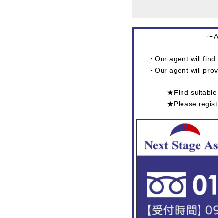
〜At
・Our agent will find 
・Our agent will prov
★Find suitab
★Please regi