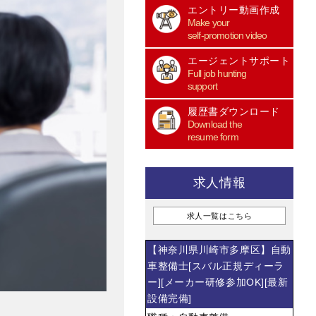
エントリー動画作成
Make your
self-promotion video
エージェントサポート
Full job hunting
support
履歴書ダウンロード
Download the
resume form
求人情報
求人一覧はこちら
【神奈川県川崎市多摩区】自動
車整備士[スバル正規ディーラ
ー][メーカー研修参加OK][最新
設備完備]