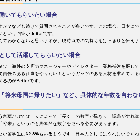
働いてもらいたい場合
すか？なども続けて質問されることが多いです。この場合、日本にで
という回答がBetterです。
んてわからないと思いますが、現時点での気持ちをはっきりと伝えま
として活躍してもらいたい場合
業は、海外の支店のマネージャーやディレクター、業務補佐を探して
て責任のある仕事をやりたい！というガッツのある人材を求めている
のがBetterです。
「将来母国に帰りたい」など、具体的な年数を言わな
う言葉だけでは、人によって「長く」の数字が異なり、認識がすれ違
「将来」というのも具体的な数字を述べる必要があります。
たい留学生は
32.8%もいる
ようです！日本人としてはうれしいですね