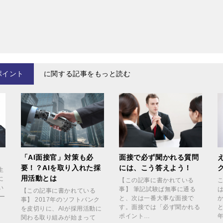
ポイント
に関する記事をもっと読む
「AI面接官」対策も必
面接で必ず聞かれる質問
要！？AIを取り入れた採
には、こう答えよう！
生
用活動とは
に
【この記事に書かれている
い
事】 筆記試験ば無事に通る
【この記事に書かれている
ー
と、次は一番大事な面接で
事】 2017年のソフトバンク
す。面接では「必ず聞かれる
を皮切りに、AIが採用活動に
ポイント…
関わる取り組みが始まって