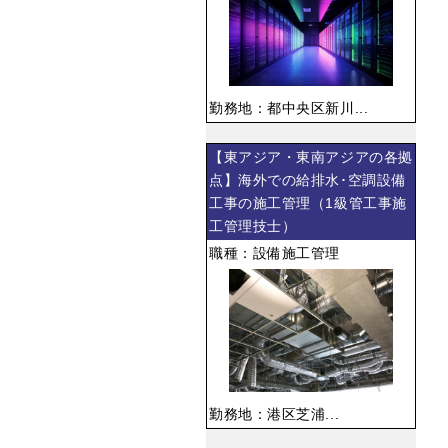
勤務地：都中央区新川...
【東アジア・東南アジアの各拠
点】海外での給排水･空調設備
工事の施工管理（1級管工事施
工管理技士）
職種：設備施工管理
勤務地：港区芝浦...