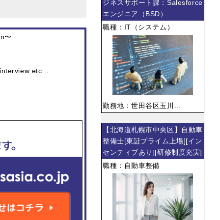
ジネスサポート課：Salesforce
エンジニア（BSD）
職種：IT（システム）
pan〜
 interview etc…
勤務地：世田谷区玉川...
【北海道札幌市中央区】自動車
整備士[東証プライム上場][イン
センティブあり][研修制度充実]
職種：自動車整備