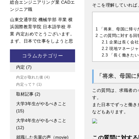
総合エンジニアリング業 CADエ
そこを理解していれば
ンジニア職
山東交通学院 機械学部 卒業 横
浜国際教育学院 日本語学校 卒
1
「将来、母国に帰り
業 内定おめでとうございます。
2
この質問に対する回
まず、日本で仕事をしようと思
2.1
企業は長く会社
2.2
現地マネージャ
2.3
「長く働きたい
コラムカテゴリー
内定
(7)
「将来、母国に
内定が取れた後
(4)
内定って？
(1)
この質問は、求職者の
取材記事
(2)
す。
大学3年生がやるべきこと
また日本でずっと働き
(15)
などもあります。
大学4年生がやるべきこと
(12)
就職した先輩の声（movie)
この質問に対する