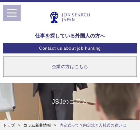
toggle
navigation
仕事を探している外国人の方へ
Contact us
about job hunting
企業の方はこちら
JSJのコラム
トップ
コラム新着情報
内定式って？内定式と入社式の違いは