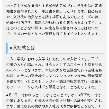
内々定を正式な雇用とする式が内定式です。学生側は内定通
知書を授与されたり、承諾書を提出したりします。自己紹介
や、入社後の抱負などを話す場面もあるでしょう。式の後に
研修や社内見学、懇親会が行われる企業もあるようです。よ
ほどのことがない限り、内定を取り消されることはないの
で、社員の一員となった実感を持てるイベントといえます。
■入社式とは
一方、学校における入学式にあたるのが入社式です。正式に
企業の入社が認められ、社会人としてのスタートを切る記念
のイベントとなります。本社の大きな会議室で行う会社もあ
れば、ホテルの宴会場やコンベンションセンターの貸会議室
を借りて行うところも。レジャー施設や観光地で行う企業も
あり、ユニークな入社式が話題となることもありますね。
4月1日に行われるところがほとんとですが、3月下旬に行う
企業もあります。社長の挨拶や新入社員への辞令が交付され
ます。他に役員の挨拶や新入社員代表の挨拶などを経て、1