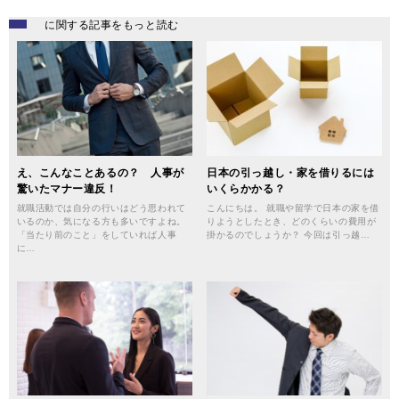
に関する記事をもっと読む
え、こんなことあるの？ 人事が
日本の引っ越し・家を借りるには
驚いたマナー違反！
いくらかかる？
就職活動では自分の行いはどう思われて
こんにちは。 就職や留学で日本の家を借
いるのか、気になる方も多いですよね。
りようとしたとき、どのくらいの費用が
「当たり前のこと」をしていれば人事
掛かるのでしょうか？ 今回は引っ越…
に…