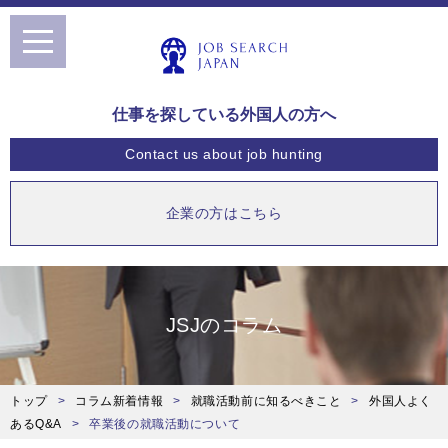
toggle
navigation
仕事を探している外国人の方へ
Contact us
about job hunting
企業の方はこちら
JSJのコラム
トップ
コラム新着情報
就職活動前に知るべきこと
外国人よく
あるQ&A
卒業後の就職活動について