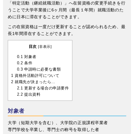
「特定活動（継続就職活動）」へ在留資格の変更手続きを行
うことで大学卒業後に6ヶ月間（最長１年間）就職活動のた
めに日本に滞在することができます。
この在留資格は一度だけ更新することが認められるため、最
長1年間滞在することができます。
目次
[
非表示
]
0.1
対象者
0.2
条件
0.3
申請時に必要な書類
1
資格外活動許可について
2
就職先が決まったら…
2.1
更新する場合の申請要件
2.2
提出資料
対象者
大学（短期大学を含む）、大学院の正規課程卒業者
専門学校を卒業し、専門士の称号を取得した者