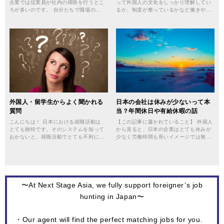
企業では従業員が社内の掃除を行うとこ
って外国人の文化をしっかり理解してい
ろが多いのです。 自分たちで職場の…
るか、制度が整っているかなど働きや…
外国人・留学生からよく聞かれる
日本の会社は休みが少ないって本
質問
当？年間休日や有給休暇の話
こんにちは！ 日本における就職活動は、
【この記事に書かれていること】 外国人
とても独特です。そのシステムを知って
から見ると、日本の企業はとても休みが
おかないと、就職活動でとても不利に…
少なく労働時間も長いイメージでは無…
〜At Next Stage Asia, we fully support foreigner’s job
hunting in Japan〜
・Our agent will find the perfect matching jobs for you.