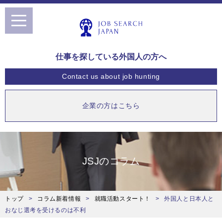
toggle
navigation
仕事を探している外国人の方へ
Contact us
about job hunting
企業の方はこちら
JSJのコラム
トップ
コラム新着情報
就職活動スタート！
外国人と日本人と
おなじ選考を受けるのは不利