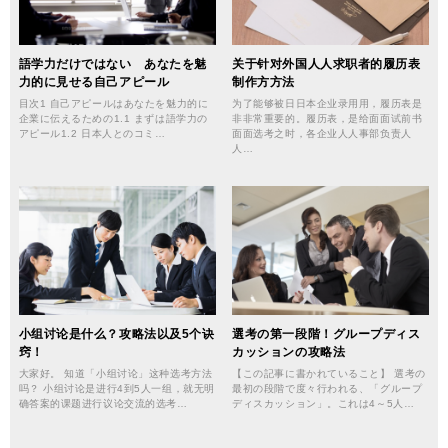
語学力だけではない あなたを魅
关于针对外国⼈人求职者的履历表
力的に見せる自己アピール
制作⽅方法
目次1 自己アピールはあなたを魅力的に
为了能够被⽇日本企业录⽤用，履历表是
企業に伝えるための1.1 まずは語学力の
⾮非常重要的。履历表，是给⾯面试前书
アピール1.2 日本人とのコミ…
⾯面选考之时，各企业⼈人事部负责⼈
人…
小组讨论是什么？攻略法以及5个诀
選考の第一段階！グループディス
窍！
カッションの攻略法
大家好。 知道「小组讨论」这种选考方法
【この記事に書かれていること】 選考の
吗？ 小组讨论是进行4到5人一组，就无明
最初の段階で度々行われる、「グループ
确答案的课题进行议论交流的选考…
ディスカッション」。これは4～5人…