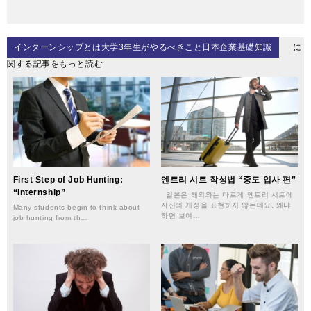
インターンシップとは大学3年生がやるべきこと日本企業基礎知識
に
関する記事をもっと読む
First Step of Job Hunting:
엔트리 시트 작성법 “중도 입사 편”
“Internship”
일본은 해외와는 다르게 엔트리 시트에
자신의 개성을 표현하지 않는데요. 왜냐
Many students begin to think about
하면 보여…
job hunting from th…