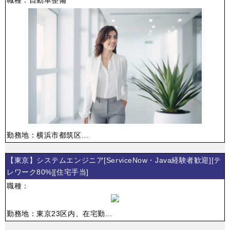
職種：自動車整備
勤務地：横浜市都筑区...
【東京】システムエンジニア[ServiceNow・Java経験者歓迎][テ
レワーク80%][住宅手当]
職種：
勤務地：東京23区内、在宅勤...