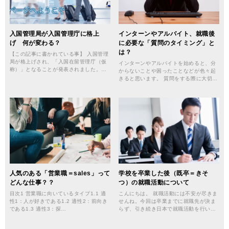
入国管理局が入国管理庁に格上
インターンやアルバイト、就職後
げ 何が変わる？
に必要な「質問のタイミング」と
は？
【この記事に書かれている事】 入国管理
局が格上げされ、「入国在留管理庁（仮
インターンやアルバイトを始めると、分
称）」となることが発表されました。…
からないことや困ったことなどが色々起
きると思います。 質問をする際に大切…
人気のある「営業職＝sales」って
学校を卒業した後（既卒＝きそ
どんな仕事？？
つ）の就職活動について
目次1 営業職に向いているタイプ1.1 適
こんにちは。 就職活動には不安が尽きま
性1：人が好きである1.2 適性2：前向き
せんね。今回は卒業までに就職先が決ま
である1.3 適性3：探…
らず、引き続き日本で就職活動を行い…