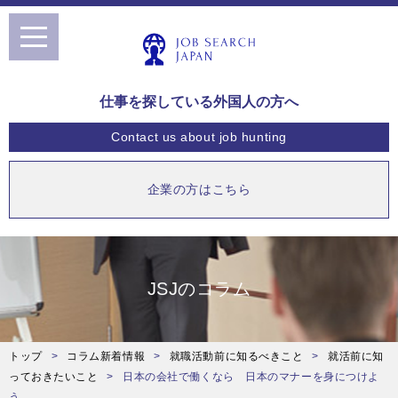
toggle
navigation
仕事を探している外国人の方へ
Contact us
about job hunting
企業の方はこちら
JSJのコラム
トップ
コラム新着情報
就職活動前に知るべきこと
就活前に知
っておきたいこと
日本の会社で働くなら 日本のマナーを身につけよ
う