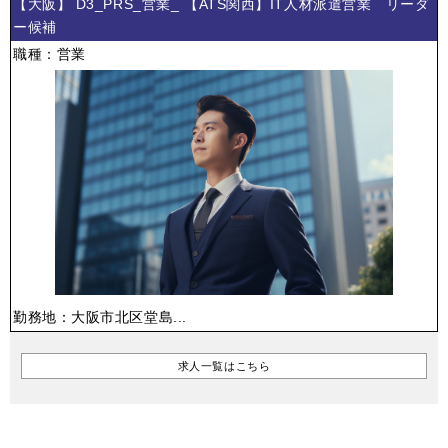
【大阪】 D3_PRS_営業_ 【ATS関西】IT人材派遣営業 リーダ
ー候補
職種：営業
勤務地：大阪市北区堂島...
求人一覧はこちら