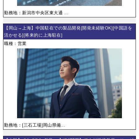
勤務地：新潟市中央区東大通 ...
【岡山→上海】中国駐在での製品開発[開発未経験OK][中国語を
活かせる][将来的に上海駐在]
職種：営業
勤務地：[三石工場]岡山県備...