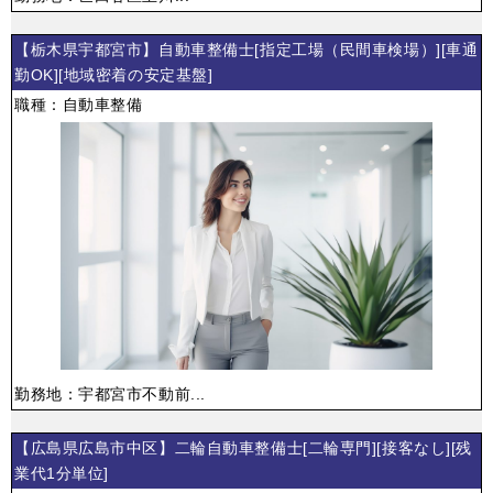
【栃木県宇都宮市】自動車整備士[指定工場（民間車検場）][車通
勤OK][地域密着の安定基盤]
職種：自動車整備
勤務地：宇都宮市不動前...
【広島県広島市中区】二輪自動車整備士[二輪専門][接客なし][残
業代1分単位]