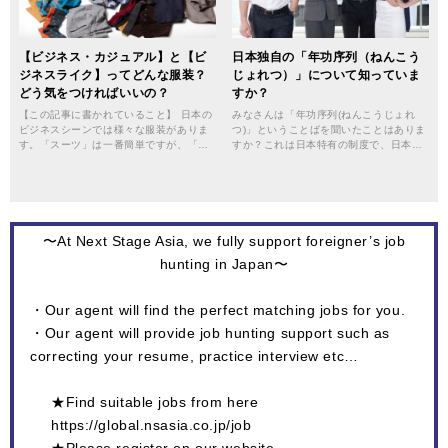
【ビジネス・カジュアル】と【ビ
日本独自の「年功序列（ねんこう
ジネスライク】ってどんな服装？
じょれつ）」について知っていま
どう気をつければいいの？
すか？
【この記事に書かれていること】 日本の
みなさんは「年功序列(ねんこうじょれ
ビジネスシーンでは様々な服装がありま
つ)」ということばを聞いたことはありま
す。「スーツ」は一番簡単ですが、「…
すか？これは日本特有の制度で、日本…
〜At Next Stage Asia, we fully support foreigner’s job
hunting in Japan〜
・Our agent will find the perfect matching jobs for you.
・Our agent will provide job hunting support such as
correcting your resume, practice interview etc…
★Find suitable jobs from here
https://global.nsasia.co.jp/job
★Please register on our website