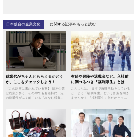
日本独自の企業文化
に関する記事をもっと読む
残業代がちゃんともらえるかどう
有給や保険や退職金など。入社前
か、ここをチェックしよう！
に調べるべき「福利厚生」とは
【この記事に書かれている事】 日本企業
こんにちは。 日本で就職活動をしている
は残業が多く、その中でもお給料に一定
と、よく「福利厚生」という言葉を聞き
の残業代がふく前ている「みなし残業…
ませんか？ 「福利厚生」何だかとっ…