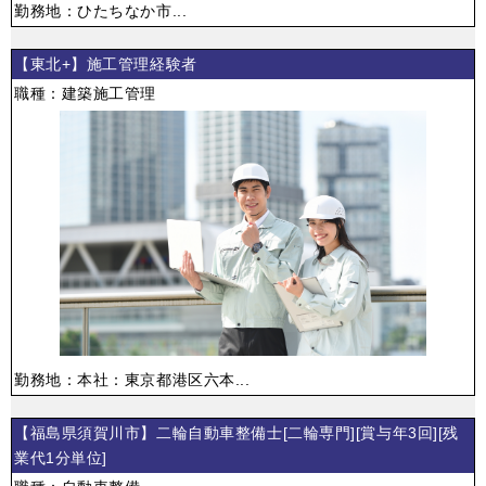
勤務地：ひたちなか市...
【東北+】施工管理経験者
職種：建築施工管理
勤務地：本社：東京都港区六本...
【福島県須賀川市】二輪自動車整備士[二輪専門][賞与年3回][残
業代1分単位]