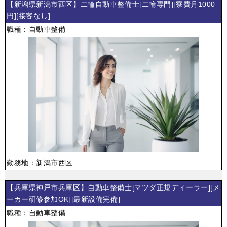
【新潟県新潟市西区】二輪自動車整備士[二輪専門][寮費月1000
円][接客なし]
職種：自動車整備
勤務地：新潟市西区...
【兵庫県神戸市兵庫区】自動車整備士[マツダ正規ディーラー][メ
ーカー研修参加OK][最新設備完備]
職種：自動車整備