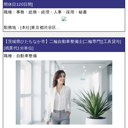
間休日120日間]
職種：事務・総務・経理・人事・採用・秘書
勤務地：[本社]東京都渋谷区...
【茨城県ひたちなか市】二輪自動車整備士[二輪専門][工具貸与]
[残業代1分単位]
職種：自動車整備