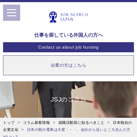
toggle
navigation
仕事を探している外国人の方へ
Contact us
about job hunting
企業の方はこちら
JSJのコラム
トップ
コラム新着情報
就職活動前に知るべきこと
日本独自の
企業文化
日本の朝の電車は大変・・・。会社から近いところ住んだ方
がいい？