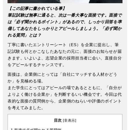
【この記事に書かれている事】
筆記試験ば無事に通ると、次は一番大事な面接です。面接で
は「必ず聞かれるポイント」があるので、しっかり回答を準
備してあなたをしっかりとアピールしましょう。「必ず聞か
れる質問」とは？
丁寧に書いたエントリーシート（ES）を企業に提出し、筆
記試験も何とかこなしたあなたの元に、面接のお知らせが届
きます。いよいよ、志望企業の採用担当者に会い、直接自分
をアピールするチャンスです。
面接は、企業側にとっては「自社にマッチする人材かどう
か」を見極める場。
また学生にとってはアピールの場であるとともに、「自分が
よりよく働ける企業か」を判断するいい機会です。今回は代
表的な面接の質問例から、企業側のねらいや評価のポイント
を考えてみました。
目次
[
非表示
]