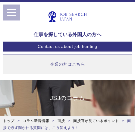
toggle
navigation
仕事を探している外国人の方へ
Contact us
about job hunting
企業の方はこちら
JSJのコラム
トップ
コラム新着情報
面接
面接官が見ているポイント
面
接で必ず聞かれる質問には、こう答えよう！