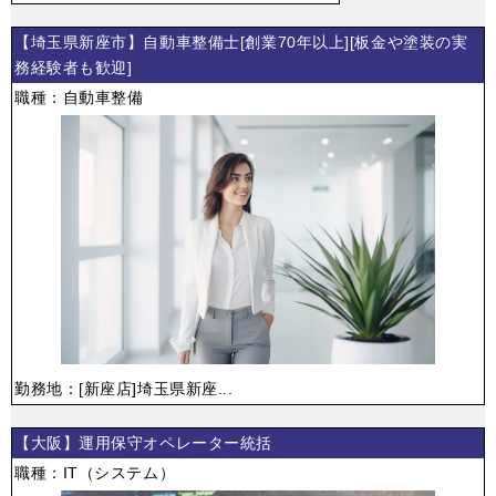
【埼玉県新座市】自動車整備士[創業70年以上][板金や塗装の実
務経験者も歓迎]
職種：自動車整備
勤務地：[新座店]埼玉県新座...
【大阪】運用保守オペレーター統括
職種：IT（システム）