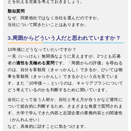
とを伝える言葉を考えておきましょう。
類似質問
なぜ、同業他社ではなく当社を選んだのですか。
当社について聞きたいことはありますか。
3.周囲からどういう人だと思われていますか？
10年後にどうなっていたいですか？
一見（いっけん）無関係なように見えますが、2つとも応募
者の
適性を見極める質問
です。「周囲からの評価」を尋ねる
のは、自分を客観視（きゃっかんし）できるか、ひいては物
事を客観視（きゃっかんし）できるかという点を見ていま
す。また「10年後～」というのは、キャリアプランについて
どう考えているのかを判断するために聞いています。
会社にとって会う人材か、自社と考え方が合うかなど適性に
ついて総合的に判断するため、さまざまな角度で質問されま
す。大学で学んできた内容と志望企業の業務内容との関連性
（かんれんせい）
など、具体的に話すことに気をつけます。