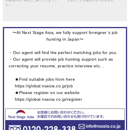
の質問が出て答えにこあってしまうこ
と思うこともあるかもしれません。 …
と…
〜At Next Stage Asia, we fully support foreigner’s job
hunting in Japan〜
・Our agent will find the perfect matching jobs for you.
・Our agent will provide job hunting support such as
correcting your resume, practice interview etc…
★Find suitable jobs from here
https://global.nsasia.co.jp/job
★Please register on our website
https://global.nsasia.co.jp/register