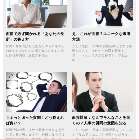
面接で必ず聞かれる「あなたの長
え、これが面接？ユニークな選考
所」の答え方
方法
目次1 面接官はなぜあなたの長所を聞く
こんにちは。 日本の就職活動はまずは書
のか1.1 あなたの人柄を知るため1.2 会
類を出して、それから何回も面接をし
社や仕事内容に適性があるか…
て・・・というのが定番です。でも近
年…
ちょっと困った質問！どう答えれ
面接対策：なんでそんなことを聞
ば良い？
くの？人事の質問の意図を知る
就職活動の際には色々面接や答えを想定
こんにちは。 日本で就職活動をしている
していると思いますが、外国人ならでは
と「なんでこんなことを聞くんだろう」