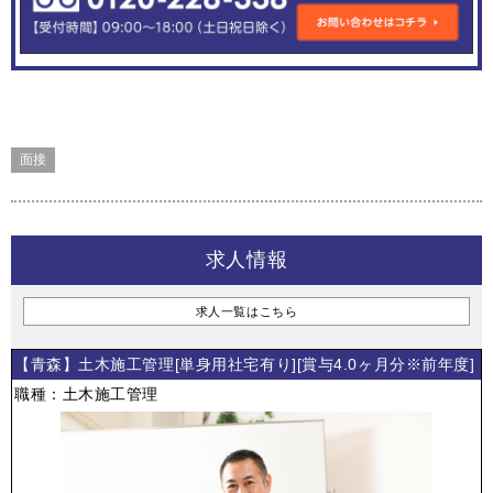
面接
求人情報
求人一覧はこちら
【青森】土木施工管理[単身用社宅有り][賞与4.0ヶ月分※前年度]
職種：土木施工管理