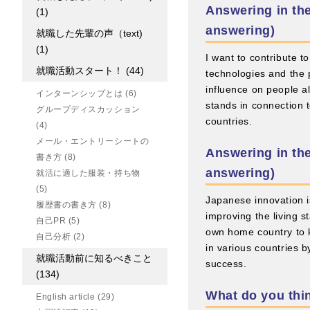
Answering in th
(1)
answering)
就職した先輩の声（text)
(1)
I want to contribute 
就職活動スタート！
(44)
technologies and the 
influence on people al
インターンシップとは
(6)
stands in connection 
グループディスカッション
countries.
(4)
メール・エントリーシートの
Answering in t
書き方
(8)
answering)
就活に適した服装・持ち物
(5)
Japanese innovation is
履歴書の書き方
(8)
improving the living s
自己PR
(5)
own home country to k
自己分析
(2)
in various countries 
就職活動前に知るべきこと
success.
(134)
What do you thin
English article
(29)