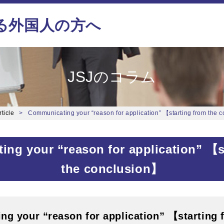
る外国人の方へ
JSJのコラム
ticle
Communicating your “reason for application” 【starting from the 
ng your “reason for application” 【s
the conclusion】
g your “reason for application” 【starting 