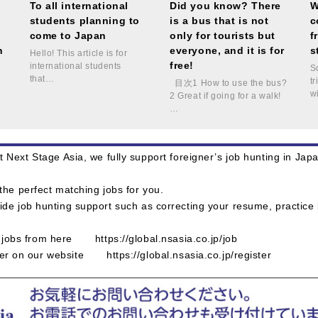
g
To all international
Did you know? There
W
students planning to
is a bus that is not
c
come to Japan
only for tourists but
f
n
everyone, and it is for
s
Hello! This article is for
free!
international students
S
that…
t
目次1 How to use the bus?
w
2 Great if going for a walk!
…
 Next Stage Asia, we fully support foreigner’s job hunting in Ja
the perfect matching jobs for you.
ide job hunting support such as correcting your resume, practice
le jobs from here
https://global.nsasia.co.jp/job
ster on our website
https://global.nsasia.co.jp/register