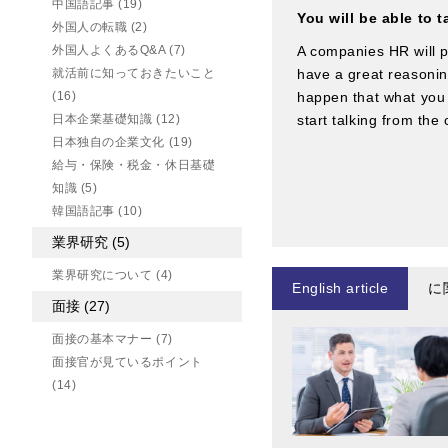
中国語記事
(19)
You will be able to t
外国人の転職
(2)
外国人よくあるQ&A
(7)
A companies HR will pa
就活前に知っておきたいこと
have a great reasoning
(16)
happen that what you r
日本企業基礎知識
(12)
start talking from the
日本独自の企業文化
(19)
給与・保険・税金・休日基礎
知識
(5)
韓国語記事
(10)
業界研究
(5)
業界研究について
(4)
English article
に
面接
(27)
面接の基本マナー
(7)
面接官が見ているポイント
(14)