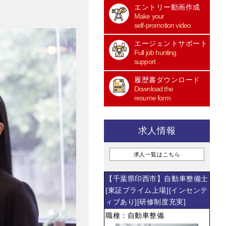
エントリー動画作成
Make your
self-promotion video
エージェントサポート
Full job hunting
support
履歴書ダウンロード
Download the
resume form
求人情報
求人一覧はこちら
【千葉県印西市】自動車整備士
[東証プライム上場][インセンテ
ィブあり][研修制度充実]
職種：自動車整備