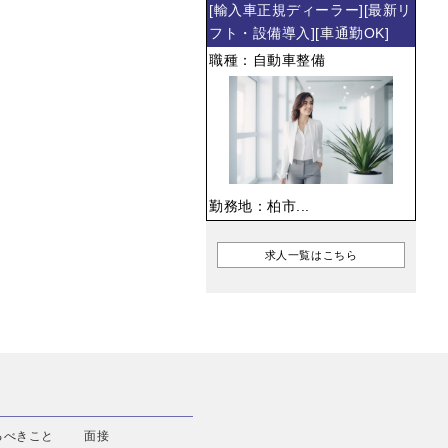
[輸入車正規ディーラー][最新リ
フト・設備導入][車通勤OK]
職種：自動車整備
勤務地：柏市...
求人一覧はこちら
るべきこと
面接