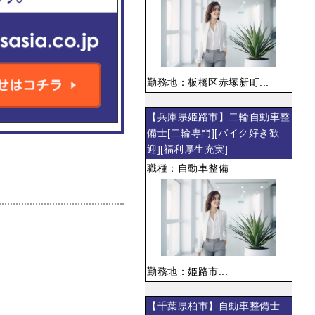
勤務地：板橋区赤塚新町...
【兵庫県姫路市】二輪自動車整
備士[二輪専門][バイク好き歓
迎][福利厚生充実]
職種：自動車整備
勤務地：姫路市...
【千葉県柏市】自動車整備士