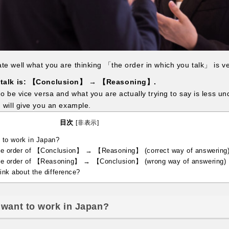
te well what you are thinking 「the order in which you talk」 is ve
to talk is: 【Conclusion】 → 【Reasoning】.
to be vice versa and what you are actually trying to say is less u
 will give you an example.
目次
[
非表示
]
to work in Japan?
he order of 【Conclusion】 → 【Reasoning】 (correct way of answering
he order of 【Reasoning】 → 【Conclusion】 (wrong way of answering)
nk about the difference?
want to work in Japan?