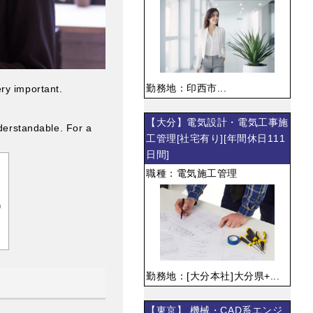
勤務地：印西市...
ry important.
【大分】電気設計・電気工事施
nderstandable. For a
工管理[社宅有り][年間休日111
日間]
職種：電気施工管理
)
勤務地：[大分本社]大分県+...
【東京】 機械・CAD系エンジ