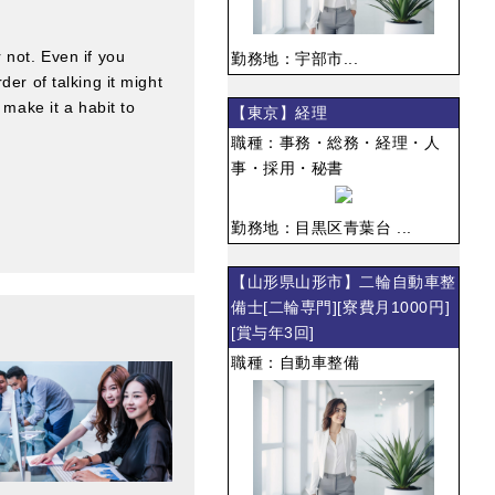
 not. Even if you
勤務地：宇部市...
er of talking it might
 make it a habit to
【東京】経理
職種：事務・総務・経理・人
事・採用・秘書
勤務地：目黒区青葉台 ...
【山形県山形市】二輪自動車整
備士[二輪専門][寮費月1000円]
[賞与年3回]
職種：自動車整備