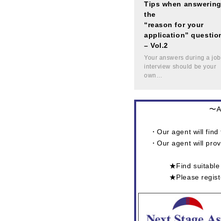
Tips when answerin
the
“reason for your
application” questio
– Vol.2
Your answers during a job
interview should be your
own…
〜At
・Our agent will find 
・Our agent will prov
★Find suitab
★Please regi