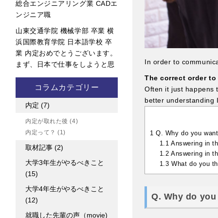
総合エンジニアリング業 CADエ
ンジニア職
山東交通学院 機械学部 卒業 横
浜国際教育学院 日本語学校 卒
業 内定おめでとうございます。
In order to communica
まず、日本で仕事をしようと思
The correct order 
コラムカテゴリー
Often it just happens 
better understanding I
内定
(7)
内定が取れた後
(4)
内定って？
(1)
1
Q. Why do you want 
1.1
Answering in t
取材記事
(2)
1.2
Answering in t
大学3年生がやるべきこと
1.3
What do you thi
(15)
大学4年生がやるべきこと
Q. Why do you 
(12)
就職した先輩の声（movie)