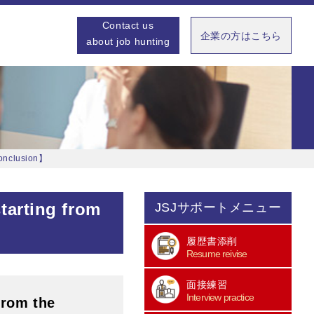
Contact us
企業の方はこちら
about job hunting
conclusion】
tarting from
JSJサポートメニュー
履歴書添削
Resume reivise
面接練習
Interview practice
from the