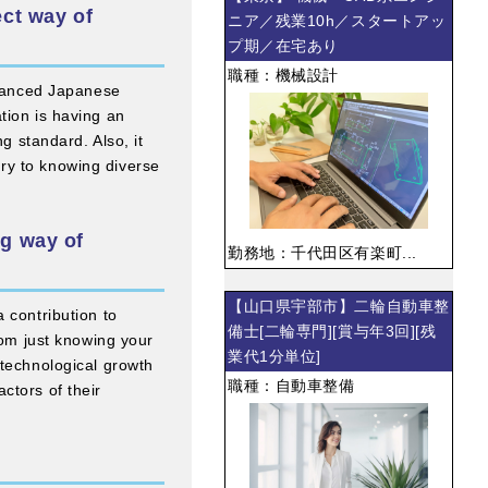
ct way of
ニア／残業10h／スタートアッ
プ期／在宅あり
職種：機械設計
advanced Japanese
tion is having an
g standard. Also, it
ry to knowing diverse
g way of
勤務地：千代田区有楽町...
【山口県宇部市】二輪自動車整
 contribution to
備士[二輪専門][賞与年3回][残
rom just knowing your
業代1分単位]
 technological growth
職種：自動車整備
ctors of their