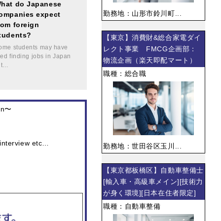
hat do Japanese
勤務地：山形市鈴川町...
ompanies expect
rom foreign
tudents?
【東京】消費財&総合家電ダイ
ome students may have
レクト事業 FMCG企画部：
ried finding jobs in Japan
物流企画（楽天即配マート）
it…
職種：総合職
pan〜
 interview etc…
勤務地：世田谷区玉川...
【東京都板橋区】自動車整備士
[輸入車・高級車メイン][技術力
が身く環境][日本在住者限定]
職種：自動車整備