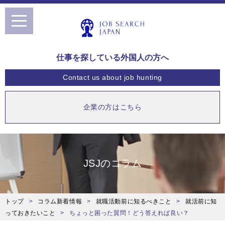
toggle
navigation
仕事を探している外国人の方へ
Contact us
about job hunting
企業の方はこちら
JSJのコラム
トップ
コラム新着情報
就職活動前に知るべきこと
就活前に知
っておきたいこと
ちょっと困った質問！どう答えれば良い？