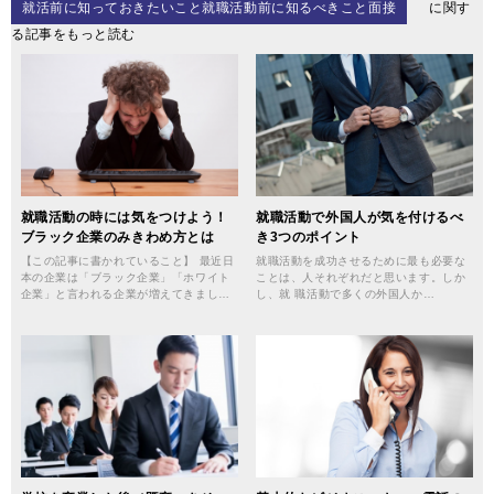
就活前に知っておきたいこと就職活動前に知るべきこと面接
に関す
る記事をもっと読む
就職活動の時には気をつけよう！
就職活動で外国人が気を付けるべ
ブラック企業のみきわめ方とは
き3つのポイント
【この記事に書かれていること】 最近日
就職活動を成功させるために最も必要な
本の企業は「ブラック企業」「ホワイト
ことは、人それぞれだと思います。しか
企業」と言われる企業が増えてきまし…
し、就 職活動で多くの外国人か…