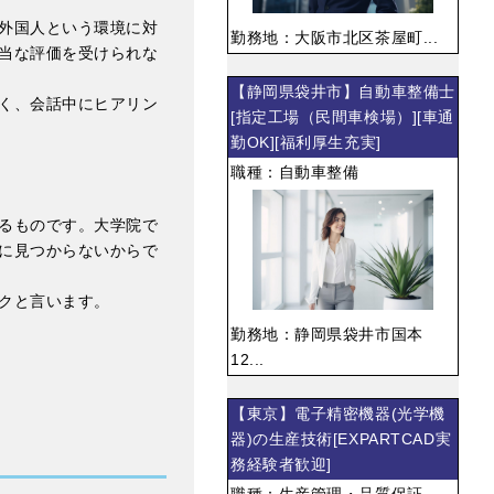
外国人という環境に対
勤務地：大阪市北区茶屋町...
当な評価を受けられな
【静岡県袋井市】自動車整備士
く、会話中にヒアリン
[指定工場（民間車検場）][車通
勤OK][福利厚生充実]
職種：自動車整備
るものです。大学院で
に見つからないからで
クと言います。
勤務地：静岡県袋井市国本
12...
【東京】電子精密機器(光学機
器)の生産技術[EXPARTCAD実
務経験者歓迎]
職種：生産管理・品質保証