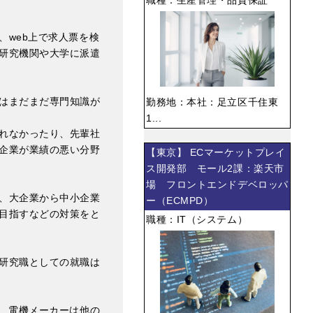
web上で求人票を検
研究機関や大学に派遣
はまだまだ専門知識が
勤務地：本社：足立区千住東
1...
れなかったり、先輩社
企業が業績の悪い分野
【東京】 ECマーケットプレイ
ス開発部 モール2課：楽天市
場 フロントエンドデベロッパ
、大企業から中小企業
ー（ECMPD）
目指すなどの対策をと
職種：IT（システム）
研究職としての就職は
業、電機メーカーは他の