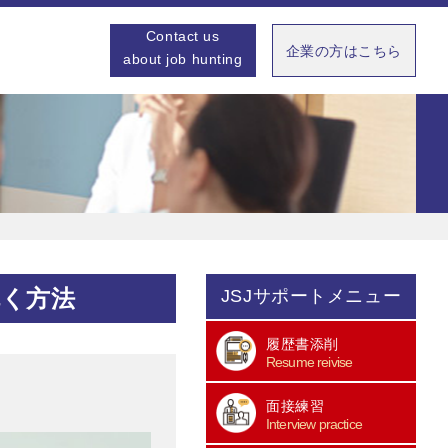
Contact us
企業の方はこちら
about job hunting
就く方法
JSJサポートメニュー
履歴書添削
Resume reivise
面接練習
Interview practice