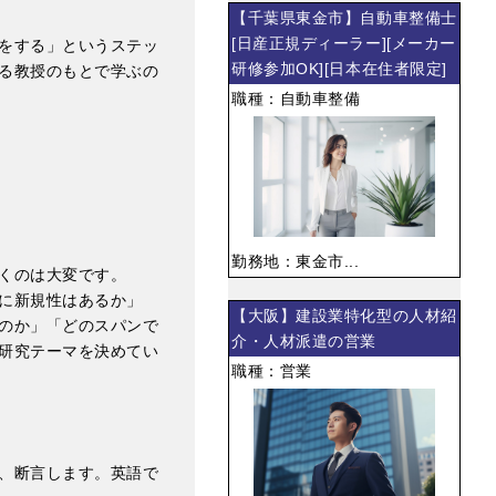
【千葉県東金市】自動車整備士
[日産正規ディーラー][メーカー
をする」というステッ
研修参加OK][日本在住者限定]
る教授のもとで学ぶの
職種：自動車整備
勤務地：東金市...
くのは大変です。
に新規性はあるか」
【大阪】建設業特化型の人材紹
のか」「どのスパンで
介・人材派遣の営業
研究テーマを決めてい
職種：営業
、断言します。英語で