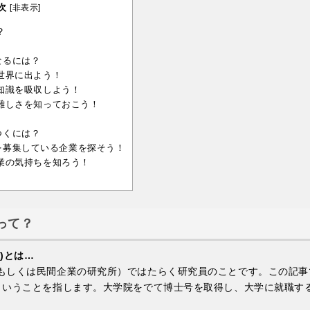
次
[
非表示
]
？
なるには？
世界に出よう！
知識を吸収しよう！
難しさを知っておこう！
つくには？
を募集している企業を探そう！
業の気持ちを知ろう！
って？
)とは…
もしくは民間企業の研究所）ではたらく研究員のことです。この記事
ということを指します。大学院をでて博士号を取得し、大学に就職す