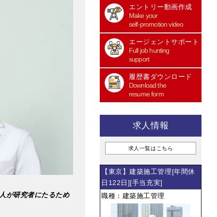
エントリー動画作成
Make your
self-promotion video
エージェントサポート
Full job hunting
support
履歴書ダウンロード
Download the
resume form
求人情報
求人一覧はこちら
【東京】建築施工管理[年間休
日122日][手当充実]
人が研究者にたるため
職種：建築施工管理