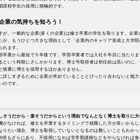
期課程学生の採用に積極的です。
企業の気持ちを知ろう！
すが、一般的な企業(多くの企業)は修士卒業の学生を取ります。企業
たが、もうひとつ大きな理由として「企業内のキャリア形成と大学院
られます。
部卒業から最短で５年後です。学部卒業者では入社６年目に当たりま
るという時期にさしかかります。博士号取得者は初任給は高いのに、
と慎重に博士を採用するほかありません。
に詳しすぎるために企業が求めていることとぴったり合わないと能力
いのです。
しそうだから・楽そうだからという理由でなんとなく博士を取りに大
機がなければ、修士を卒業するタイミングで就職した方が良いかもし
なりたい場合、博士を取得していないとなるのは難しいこともわかっ
100倍もざらにあり、不採用になれば非常勤講師などをやらなければ