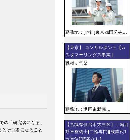
勤務地：[本社]東京都国分寺...
【東京】 コンサルタント【カ
スタマーリングス事業】
職種：営業
勤務地：港区東新橋...
での「研究者になる」
【宮城県仙台市太白区】二輪自
ると研究者になること
動車整備士[二輪専門][残業代1
分単位][接客なし]