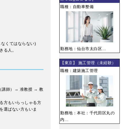
職種：自動車整備
なくてはならない)
勤務地：仙台市太白区...
きる人。
【東京】 施工管理（未経験）
職種：建築施工管理
（講師）→ 准教授 → 教
る方もいらっしゃる方
を選ばない方もいま
勤務地：本社：千代田区丸の
内...