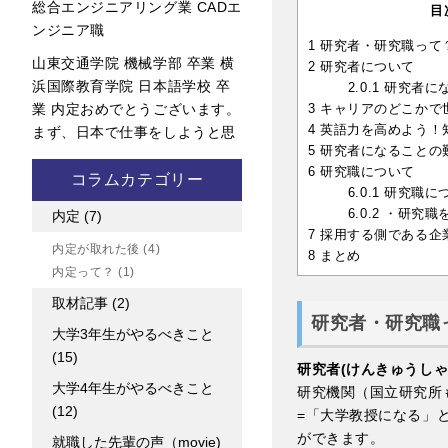
総合エンジニアリング業 CADエ
目
ンジニア職
1
研究者・研究職って
山東交通学院 機械学部 卒業 横
2
研究者について
浜国際教育学院 日本語学校 卒
2.0.1
研究者に
3
キャリアのどこかで
業 内定おめでとうございます。
4
英語力を高めよう！
まず、日本で仕事をしようと思
5
研究者になることの
6
研究職について
コラムカテゴリー
6.0.1
研究職に
6.0.2
・研究職
内定
(7)
7
採用する側である企
内定が取れた後
(4)
8
まとめ
内定って？
(1)
取材記事
(2)
研究者・研究職
大学3年生がやるべきこと
(15)
研究者(けんきゅうしゃ
大学4年生がやるべきこと
研究機関（国立研究所
(12)
=「大学教授になる」
ができます。
就職した先輩の声（movie)