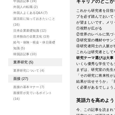
キャリアのどこか
中国語記事
(19)
外国人の転職
(2)
これから研究者を目指
外国人よくあるQ&A
(7)
プを必ず踏んでおいて
就活前に知っておきたいこと
が望ましいです。メリ
(16)
①視野が広がる
日本企業基礎知識
(12)
②世界のレベルに気づ
日本独自の企業文化
(19)
③研究室の機材やサン
給与・保険・税金・休日基礎
④研究者同士の人脈が
知識
(5)
これらは研究者として
韓国語記事
(10)
研究テーマ選びは大事
業界研究
(5)
いくら優秀な学生でも
まずは、研究室の先生
業界研究について
(4)
「その研究に将来性が
面接
(27)
結果が出せそうか」「
く必要があるでしょう
面接の基本マナー
(7)
面接官が見ているポイント
(14)
英語力を高めよう
今、この記事を読まれ