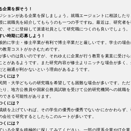
る企業を探そう！
ジションがある企業を探しましょう。就職エージェントに相談したり、
授に就職先を紹介してもらうのも一つの手ですね。最近は、研究者を
で、そこに登録して派遣社員として研究職につくのも良いでしょう。
すい時期に応募しよう！
般的に学士・修士卒業が有利で博士卒業だと厳しいです。学士の場合
の教育コストがかさむためです。
が多いのは良いのですが、それゆえに企業が行う教育を素直に受けら
ことがあるようです。また研究内容が修士よりニッチな場合が多く、
だと融通が利かないという理由があるようです。
つくには？
民間・大学どちらの研究職を希望しても困難な場合が多いです。ただ
たり、地方公務員や国家公務員試験を受けて公的研究機関への就職を
のできる可能性があります。
つくには？
成績を上げていれば、その学生の優秀か優秀でないかにかかわらず、
の会社で研究するとしたらこのルートが多いです。
つくには？
ている企業を積極的に探してみてください。一部の理系企業やIT企