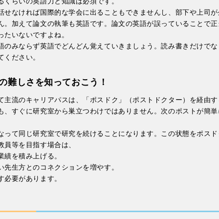
るくらいの英語力と知識は必須です。
話せなければ国際的な学会に出ることもできませんし、部下や上司が
ん。加えて論文の執筆も英語です。論文の英語が誤っていることで正
ったいないですよね。
語のみならず英語でどんどん覚えていきましょう。読み書きだけでな
てください。
の難しさを知っておこう！
て主流のキャリアパスは、「ポスドク」（ポストドクター）を経由す
も、すぐに研究室から巣立つわけではありません。次のポストが簡単
なって同じ研究室で研究を続けることになります。この状態をポスド
教員等を目指す場合は、
業績を積み上げる。
い先生方とのコネクションを増やす。
す必要があります。