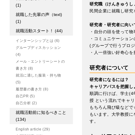
研究職（けんきゅうし
(1)
民間企業に就職し研究
就職した先輩の声（text)
(1)
研究者・研究者に向い
就職活動スタート！
(44)
・自分の頭を使って物
・コミュニケーション
インターンシップとは
(6)
(グループで行うプロ
グループディスカッション
・人一倍強い好奇心を
(4)
メール・エントリーシートの
研究者について
書き方
(8)
就活に適した服装・持ち物
研究者になるには？
(5)
キャリアパスを把握し
履歴書の書き方
(8)
順調に行けば、学士(4年
自己PR
(5)
授 という流れでキャ
自己分析
(2)
もちろん飛び級などで
就職活動前に知るべきこと
もいます。大学教授に
(134)
す。
English article
(29)