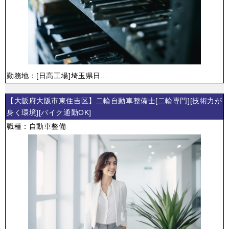
勤務地：[日高工場]埼玉県日...
【大阪府大阪市東住吉区】二輪自動車整備士[二輪専門][技術力が
身く環境][バイク通勤OK]
職種：自動車整備