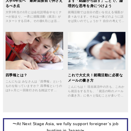
大学4年生へ 最終面接前で押さえ
まず「結論から話す」ことで、論
るべき点
理的な思考を身につけよう
大学3年生の3月には会社説明会やセミナ
就職活動では自分の思いを伝える場面が
ーが始まり、一斉に就職活動（就活）が
多々あります。それは一体どのように話
スタートする日本。その後6月には活…
せば良いのでしょうか？ 自分の考えて…
四季報とは？
これで大丈夫！就職活動に必要な
メールの書き方
こんにちは みなさんは「四季報」という
ものを知っていますか？ 四季報というの
こんにちは！ 現在就活中の方も、これか
は3ヶ月に一回発行される雑誌です…
ら就活をする方も、「就活の時のメール
の書き方」に色々と悩むことが多いで…
〜At Next Stage Asia, we fully support foreigner’s job
hunting in Japan〜