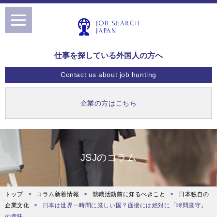
toggle
navigation
仕事を探している外国人の方へ
Contact us
about job hunting
企業の方はこちら
JSJのコラム
トップ
コラム新着情報
就職活動前に知るべきこと
日本独自の
企業文化
日本は世界一時間に厳しい国？面接には絶対に「時間厳守」
の意味