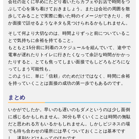
会社の近くに早めにたどり着いたらカフェやお店で時間をつ
ぶして心を落ち着けておきましょう。または会社の周囲を散
歩してみることで実際に働いた時のイメージができたり、何
か面接で話せるようなネタも見つけられるかもしれません。
そして何より大切なのは、時間よりずっと前についているこ
とで気持ちに余裕を持てること。
もともと15分前に到着のスケジュールを組んでいて、途中で
電車が遅れたりトイレに行きたくなって余計な時間がかかっ
たりすると、とても焦ってしまい面接でもしどろもどろにな
ってしまう可能性も。
このように、単に「信頼」のためだけではなく、時間に余裕
を持っていくことは面接の成功の第一歩でもあるのです。
まとめ
いかがでしたか。早いのも遅いのもダメというのは少し面倒
に感じるかもしれません。30分も早くいくことは時間の無駄
だと思われる方もいるかもしれません。しかしビジネスの場
でも待ち合わせの場所には早くついておくことは基本です
し、遅刻などはもってのほかです。