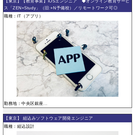
【東京】【教育事業】iOSエンジニア ◆オンライン教育サービ
ス「ZEN+Study」（旧:+N予備校）／リモートワーク可◎
職種：IT（アプリ）
勤務地：中央区銀座...
【東京】 組込みソフトウェア開発エンジニア
職種：組込設計