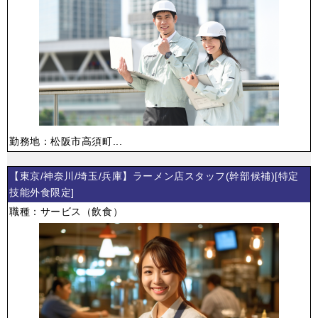
勤務地：松阪市高須町...
【東京/神奈川/埼玉/兵庫】ラーメン店スタッフ(幹部候補)[特定
技能外食限定]
職種：サービス（飲食）