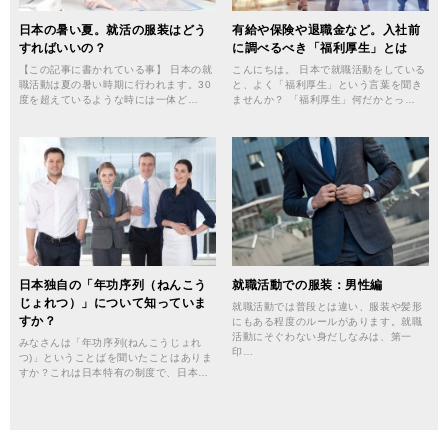
日本の暑い夏。就活の服装はどう
有給や保険や退職金など。入社前
すればいいの？
に調べるべき「福利厚生」とは
【この記事に書かれている事】 日本の就
こんにちは。 日本で就職活動をしている
職活動は夏の暑い時期に行われます。30
と、よく「福利厚生」という言葉を聞き
度を超えているような時には一体ど…
ませんか？ 「福利厚生」何だかとっ…
日本独自の「年功序列（ねんこう
就職活動での服装：男性編
じょれつ）」について知っていま
就職活動では普段とは違い、服装や髪形
すか？
にもある程度のルールがあります。就職
活動にそぐわない身だしなみは、第一
みなさんは「年功序列(ねんこうじょれ
印…
つ)」ということばを聞いたことはありま
すか？これは日本特有の制度で、日本…