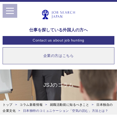
toggle
navigation
仕事を探している外国人の方へ
Contact us
about job hunting
企業の方はこちら
JSJのコラム
トップ
コラム新着情報
就職活動前に知るべきこと
日本独自の
企業文化
日本独特のコミュニケーション「空気の読む」方法とは？