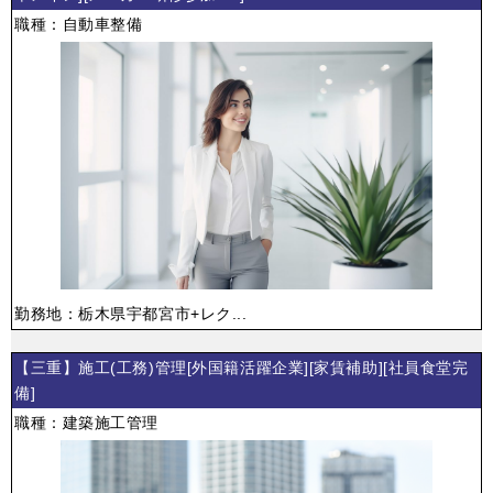
職種：自動車整備
勤務地：栃木県宇都宮市+レク...
【三重】施工(工務)管理[外国籍活躍企業][家賃補助][社員食堂完
備]
職種：建築施工管理