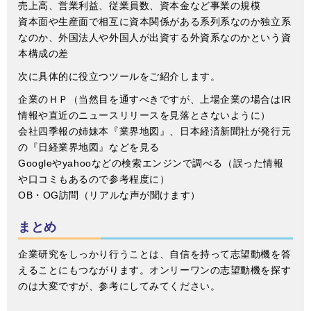
売上高、営業利益、従業員数、資本金など事業の規模
資本面や生産面で相互に資本関係がある系列系なのか独立系
なのか、外国法人や外国人が出資する外資系なのかという資
本構成の差
次に具体的に役立つツールをご紹介します。
企業のＨＰ（当然目を通すべきですが、上場企業の場合はIR
情報や直近のニュースリリースを見落とさないように）
会社四季報の姉妹本『業界地図』、日本経済新聞社が発行元
の『日経業界地図』などを見る
Googleやyahooなどの検索エンジンで調べる（誤った情報
や口コミもあるので参考程度に）
OB・OG訪問（リアルな声が聞けます）
まとめ
企業研究をしっかり行うことは、自信を持って志望動機を答
えることにもつながります。オンリーワンの志望動機を探す
のは大変ですが、参考にしてみてください。