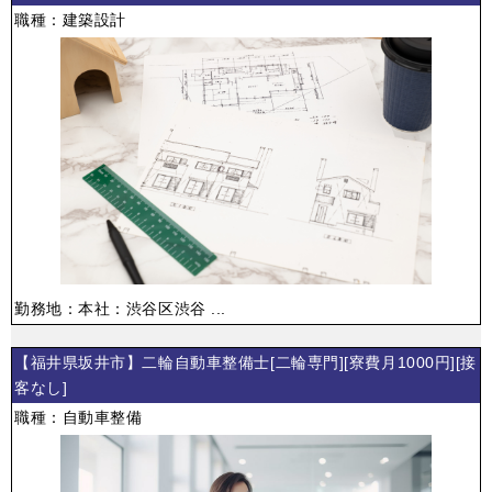
職種：建築設計
勤務地：本社：渋谷区渋谷 ...
【福井県坂井市】二輪自動車整備士[二輪専門][寮費月1000円][接
客なし]
職種：自動車整備