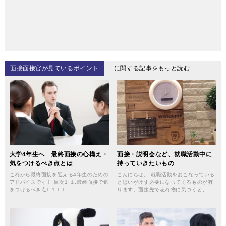
面接面接官が見ているポイント
に関する記事をもっと読む
大学4年生へ 最終面接の心構え・
面接・説明会など、就職活動中に
気をつけるべき点とは
持っていきたいもの
これから最終面接を迎える4年生のための
こんにちは。 就職活動をおこなっている
アドバイスです！ 目次1 １.最終面接で気
と思いがけず必要になってくるものが有
をつけるべき点1.1 1.1…
ります。面接先で忘れ物に気づくと、…