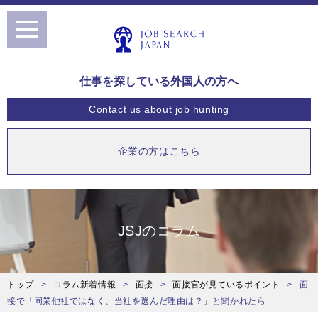
toggle
navigation
仕事を探している外国人の方へ
Contact us
about job hunting
企業の方はこちら
JSJのコラム
トップ
コラム新着情報
面接
面接官が見ているポイント
面
接で「同業他社ではなく、当社を選んだ理由は？」と聞かれたら