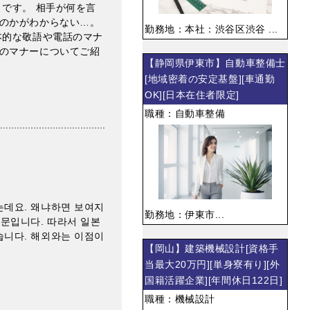
です。 相手が何を言
のかがわからない…。
勤務地：本社：渋谷区渋谷 ...
本的な敬語や電話のマナ
のマナーについてご紹
【静岡県伊東市】自動車整備士
[地域密着の安定基盤][車通勤
OK][日本在住者限定]
職種：自動車整備
는데요. 왜냐하면 보여지
勤務地：伊東市...
때문입니다. 따라서 일본
습니다. 해외와는 이점이
【岡山】建築機械設計[資格手
当最大20万円][単身寮有り][外
国籍活躍企業][年間休日122日]
職種：機械設計