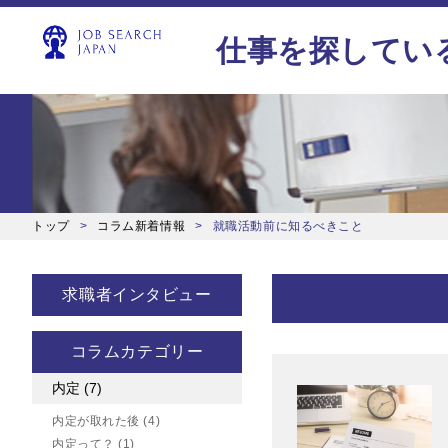
仕事を探してい
トップ
コラム新着情報
就職活動前に知るべきこと
求職者インタビュー
コラムカテゴリー
内定
(7)
内定が取れた後
(4)
内定って？
(1)