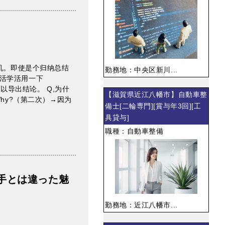
动机。即使是个归纳总结
勤務地：中央区新川...
活学活用一下
以导出结论。 Q,为什
【滋賀県近江八幡市】自動車整
hy?（第二次）→因为
備士[二輪専門][賞与年3回][工
具貸与]
職種：自動車整備
手とは違った魅
勤務地：近江八幡市...