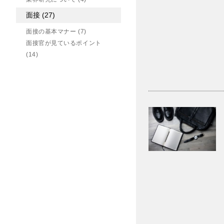
面接
(27)
面接の基本マナー
(7)
面接官が見ているポイント
(14)