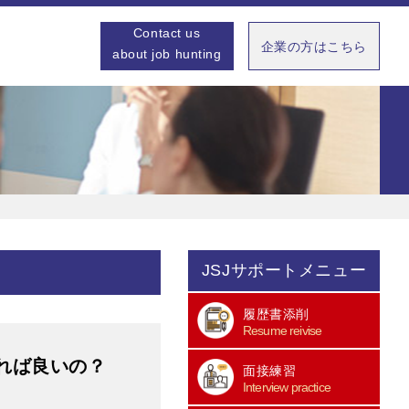
Contact us
企業の方はこちら
about job hunting
JSJサポートメニュー
履歴書添削
Resume reivise
れば良いの？
面接練習
Interview practice