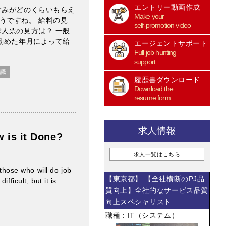
エントリー動画作成
すみがどのくらいもらえ
Make your
うですね。 給料の見
self-promotion video
人票の見方は？ 一般
勤めた年月によって給
エージェントサポート
Full job hunting
support
識
履歴書ダウンロード
Download the
resume form
求人情報
 is it Done?
求人一覧はこちら
 those who will do job
【東京都】 【全社横断のPJ品
fficult, but it is
質向上】全社的なサービス品質
向上スペシャリスト
職種：IT（システム）