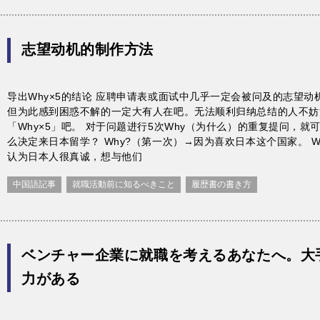
志望动机的制作方法
导出Why×5的结论 应聘申请表或面试中几乎一定会被问及的志望
但为此感到困惑不解的一定大有人在吧。无法顺利归纳总结的人不妨
「Why×5」吧。 对于问题进行5次Why（为什么）的重复提问，就可
么决定来日本留学？ Why?（第一次）→因为喜欢日本这个国家。 W
认为日本人很真诚，想与他们
中国語記事
就職活動前に知るべきこと
履歴書の書き方
ベンチャー企業に就職を考えるあなたへ。大
力がある