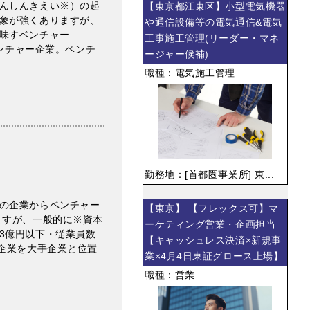
んしんきえい※）の起
【東京都江東区】小型電気機器
象が強くありますが、
や通信設備等の電気通信&電気
味すベンチャー
工事施工管理(リーダー・マネ
ベンチャー企業。ベンチ
ージャー候補)
職種：電気施工管理
勤務地：[首都圏事業所] 東...
の企業からベンチャー
【東京】 【フレックス可】マ
ますが、一般的に※資本
ーケティング営業・企画担当
3億円以下・従業員数
【キャッシュレス決済×新規事
企業を大手企業と位置
業×4月4日東証グロース上場】
職種：営業