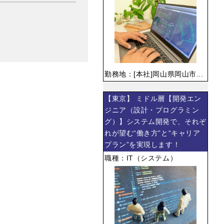
勤務地：[本社]岡山県岡山市...
【東京】 ミドル層【開発エン
ジニア（設計・プログラミン
グ）】システム開発で、それぞ
れが望む“働き方”と“キャリア
プラン”を実現します！
職種：IT（システム）