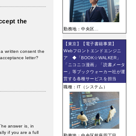
ccept the
勤務地：中央区...
【東京】【電子書籍事業】
Webフロントエンドエンジニ
 a written consent the
 acceptance letter?
ア ◆「BOOK☆WALKER」
「ニコニコ漫画」「読書メータ
ー」等ブックウォーカー社が運
営する各種サービスを担当
職種：IT（システム）
The answer is, in
ly if you are a full
勤務地：中央区銀座四丁目...