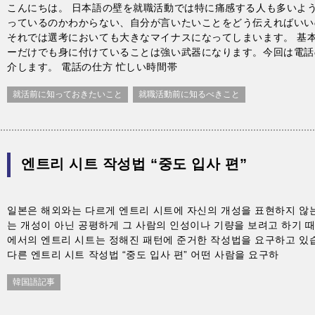
こんにちは。 日本語の壁を就職活動では特に痛感する人も多いよう
っているのかわからない、自分が言いたいことをどう伝えればいい
それでは選考においても大きなマイナスになってしまいます。 基
ーだけでも身に付けていることは強い武器になります。今回は電話
介します。 電話の仕方 忙しい時間帯
就活前に知っておきたいこと
就職活動前に知るべきこと
엔트리 시트 작성법 “중도 입사 편”
일본은 해외와는 다르게 엔트리 시트에 자신의 개성을 표현하지 않
는 개성이 아닌 공평하게 그 사람의 인성이나 기량을 보려고 하기 
에서의 엔트리 시트는 정해진 패턴에 준거한 작성법을 요구하고 있
다른 엔트리 시트 작성법 “중도 입사 편” 어떤 사람을 요구하
韓国語記事