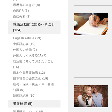
履歴書の書き方
(8)
自己PR
(5)
自己分析
(2)
就職活動前に知るべきこと
(134)
English article
(29)
中国語記事
(19)
外国人の転職
(2)
外国人よくあるQ&A
(7)
就活前に知っておきたいこと
(16)
日本企業基礎知識
(12)
日本独自の企業文化
(19)
給与・保険・税金・休日基礎
知識
(5)
韓国語記事
(10)
業界研究
(5)
業界研究について
(4)