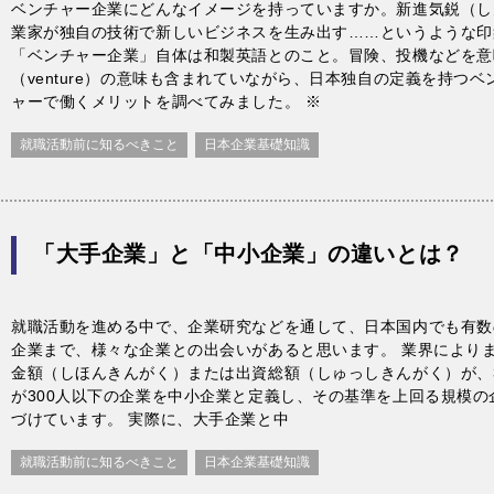
ベンチャー企業にどんなイメージを持っていますか。新進気鋭（し
業家が独自の技術で新しいビジネスを生み出す……というような印
「ベンチャー企業」自体は和製英語とのこと。冒険、投機などを意
（venture）の意味も含まれていながら、日本独自の定義を持つ
ャーで働くメリットを調べてみました。 ※
就職活動前に知るべきこと
日本企業基礎知識
「大手企業」と「中小企業」の違いとは？
就職活動を進める中で、企業研究などを通して、日本国内でも有数
企業まで、様々な企業との出会いがあると思います。 業界により
金額（しほんきんがく）または出資総額（しゅっしきんがく）が、
が300人以下の企業を中小企業と定義し、その基準を上回る規模の
づけています。 実際に、大手企業と中
就職活動前に知るべきこと
日本企業基礎知識