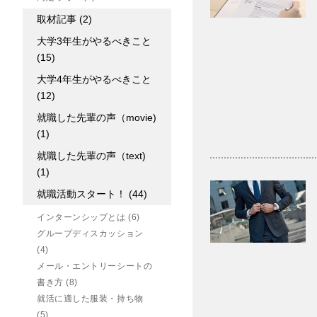
取材記事
(2)
大学3年生がやるべきこと
(15)
大学4年生がやるべきこと
(12)
就職した先輩の声（movie)
(1)
就職した先輩の声（text)
(1)
就職活動スタート！
(44)
インターンシップとは
(6)
グループディスカッション
(4)
メール・エントリーシートの
書き方
(8)
就活に適した服装・持ち物
(5)