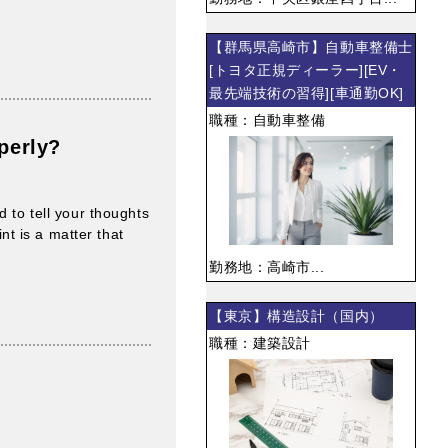
【群馬県高崎市】自動車整備士
[トヨタ正規ディーラー][EV・
最先端技術の習得][車通勤OK]
職種：自動車整備
perly?
 to tell your thoughts
int is a matter that
勤務地：高崎市...
【東京】構造設計（国内）
職種：建築設計