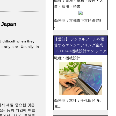
職種：事務・総務・経理・人
事・採用・秘書
勤務地：京都市下京区高砂町
n Japan
...
【愛知】 デジタルツールを駆
 difficult when they
使するエンジニアリング企業
early start Usually, in
_3D+CAD機械設計エン ジニア
職種：機械設計
勤務地：本社：千代田区 配
에서 제일 중요한 것은
属...
쓰는 등의 기업에 엔트
활동에서 자신이 무엇을