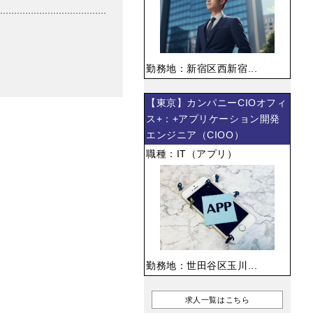
勤務地：新宿区西新宿...
【東京】カンパニーCIOオフィ
ス+：+アプリケーション開発
エンジニア（CIOO）
職種：IT（アプリ）
勤務地：世田谷区玉川...
求人一覧はこちら