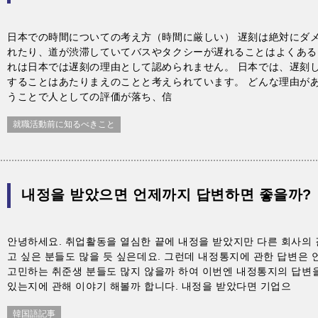
日本での時間についての考え方（時間に厳しい） 遅刻は絶対にダメ
れたり、道が渋滞していてバスやタクシーが遅れることはよくある
れは日本では遅刻の理由として認められません。 日本では、遅刻
することはあたりまえのことと考えられています。 どんな理由が
うことで人としての評価が落ち、信
就職活動前に知るべきこと
내정을 받았으면 언제까지 답변하면 좋을까?
안녕하세요. 취업활동을 열심한 끝에 내정을 받았지만 다른 회사의 
고 싶은 분들도 많을 듯 싶은데요. 그런데 내정통지에 관한 답변은
고민하는 취준생 분들도 많지 않을까 하여 이번엔 내정통지의 답변
있는지에 관해 이야기 해볼까 합니다. 내정을 받았다면 기업으
韓国語記事