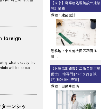
【東京】廃棄物処理施設の建築
設計業務
職種：建築設計
 foreign
勤務地：東京都大田区羽田旭
町...
wing what exactly the
ticle will be about
【兵庫県姫路市】二輪自動車整
備士[二輪専門][バイク好き歓
迎][福利厚生充実]
職種：自動車整備
ンターンシッ