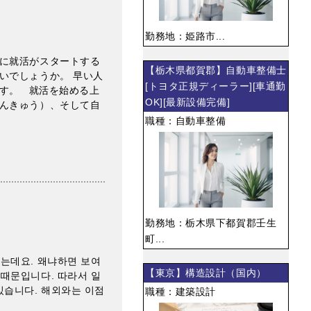
勤務地：姫路市...
に就活がスタートする
【栃木県都賀郡】自動車整備士
いでしょうか。 早い人
[トヨタ正規ディーラー][車通勤
す。 就活を始める上
OK][最新設備完備]
んきゅう）、そして自
職種：自動車整備
勤務地：栃木県下都賀郡壬生
町...
는데요. 왜냐하면 보여
【東京】構造設計（国内）
 때문입니다. 따라서 일
있습니다. 해외와는 이점
職種：建築設計