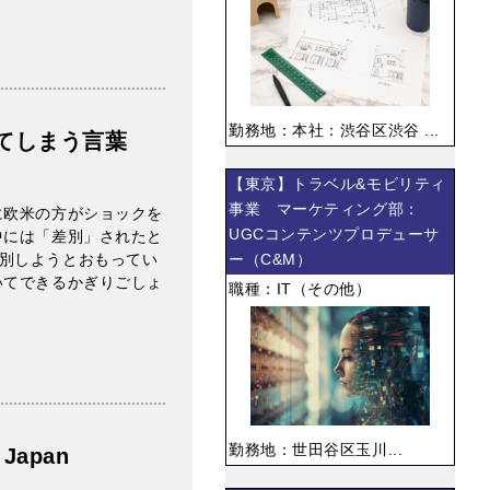
勤務地：本社：渋谷区渋谷 ...
てしまう言葉
【東京】トラベル&モビリティ
事業 マーケティング部：
に欧米の方がショックを
UGCコンテンツプロデューサ
中には「差別」されたと
別しようとおもってい
ー（C&M）
いてできるかぎりごしょ
職種：IT（その他）
勤務地：世田谷区玉川...
n Japan