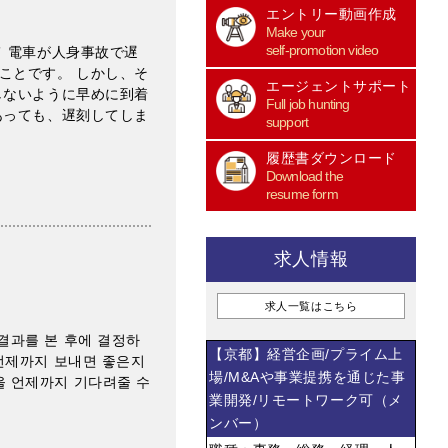
エントリー動画作成
Make your
self-promotion video
 電車が人身事故で遅
ことです。 しかし、そ
エージェントサポート
しないように早めに到着
Full job hunting
あっても、遅刻してしま
support
履歴書ダウンロード
Download the
resume form
求人情報
求人一覧はこちら
결과를 본 후에 결정하
【京都】経営企画/プライム上
 언제까지 보내면 좋은지
場/M&Aや事業提携を通じた事
을 언제까지 기다려줄 수
業開発/リモートワーク可（メ
ンバー）