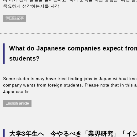
중요하게 생각하는지를 자각
韓国語記事
What do Japanese companies expect from
students?
Some students may have tried finding jobs in Japan without kno
company wants from foreign students. Please note that in this ar
Japanese fir
English article
大学3年生へ 今やるべき「業界研究」「イ