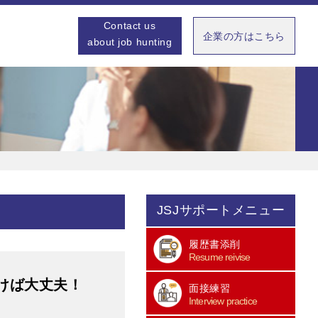
Contact us
企業の方はこちら
about job hunting
JSJサポートメニュー
履歴書添削
Resume reivise
おけば大丈夫！
面接練習
Interview practice