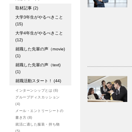
取材記事
(2)
大学3年生がやるべきこと
(15)
大学4年生がやるべきこと
(12)
就職した先輩の声（movie)
(1)
就職した先輩の声（text)
(1)
就職活動スタート！
(44)
インターンシップとは
(6)
グループディスカッション
(4)
メール・エントリーシートの
書き方
(8)
就活に適した服装・持ち物
(5)