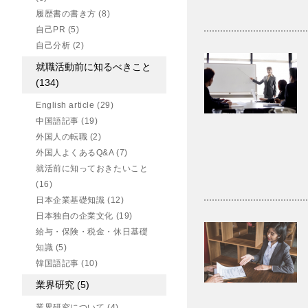
履歴書の書き方
(8)
自己PR
(5)
自己分析
(2)
就職活動前に知るべきこと
(134)
English article
(29)
中国語記事
(19)
外国人の転職
(2)
外国人よくあるQ&A
(7)
就活前に知っておきたいこと
(16)
日本企業基礎知識
(12)
日本独自の企業文化
(19)
給与・保険・税金・休日基礎
知識
(5)
韓国語記事
(10)
業界研究
(5)
業界研究について
(4)