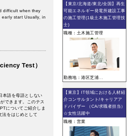
【東京/北海道/東北/全国】再生
可能エネルギー発電所建設工事
 difficult when they
early start Usually, in
の施工管理(1級土木施工管理技
士)
職種：土木施工管理
iency Test）
勤務地：港区芝浦...
【東京】IT領域における人材紹
は日本語を母語としない
介コンサルタント/キャリアア
とができます。このテス
ドバイザー （CA/求職者担当）
PTについてご紹介しま
☆女性活躍中
）、文法をはじめとして
職種：営業