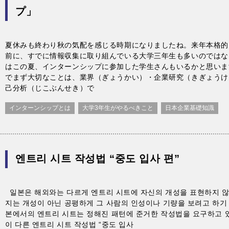
プ」
夏休みも終わり秋の気配を感じる時期になりましたね。来年本格的
前に、すでに情報収集に取り組んでいる大学三年生も多いのではな
はこの夏、インターンシップに参加した学生さんもいるかと思いま
でまず大切なことは、業界（ぎょうかい）・企業研究（きぎょうけ
己分析（じこぶんせき）で
インターンシップとは
大学3年生がやるべきこと
日本企業基礎知識
엔트리 시트 작성법 “중도 입사 편”
일본은 해외와는 다르게 엔트리 시트에 자신의 개성을 표현하지 않
지는 개성이 아닌 공평하게 그 사람의 인성이나 기량을 보려고 하기
본에서의 엔트리 시트는 정해진 패턴에 준거한 작성법을 요구하고 
이 다른 엔트리 시트 작성법 “중도 입사