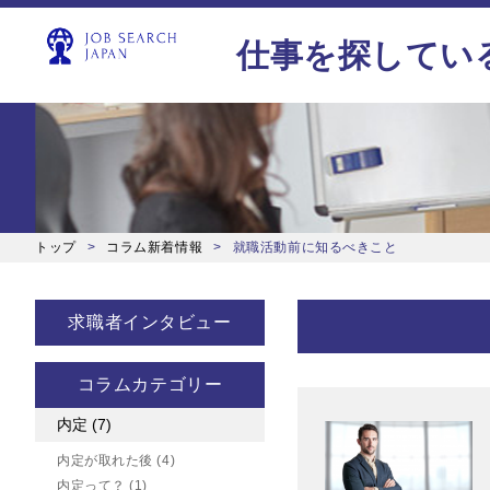
仕事を探してい
トップ
コラム新着情報
就職活動前に知るべきこと
求職者インタビュー
コラムカテゴリー
内定
(7)
内定が取れた後
(4)
内定って？
(1)