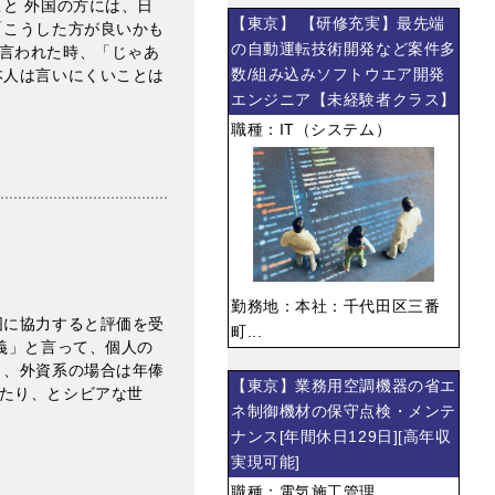
と 外国の方には、日
【東京】 【研修充実】最先端
「こうした方が良いかも
の自動運転技術開発など案件多
言われた時、「じゃあ
数/組み込みソフトウエア開発
本人は言いにくいことは
エンジニア【未経験者クラス】
職種：IT（システム）
勤務地：本社：千代田区三番
囲に協力すると評価を受
町...
義」と言って、個人の
り、外資系の場合は年俸
【東京】業務用空調機器の省エ
たり、とシビアな世
ネ制御機材の保守点検・メンテ
ナンス[年間休日129日][高年収
実現可能]
職種：電気施工管理