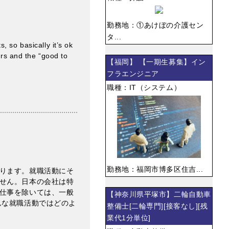
勤務地：①あけぼの介護セン
タ...
 so basically it’s ok
ers and the “good to
【福岡】 【一期生募集】イン
フラエンジニア
職種：IT（システム）
勤務地：福岡市博多区住吉...
ります。就職活動にそ
せん。日本の会社は特
仕事を除いては、一般
【神奈川県平塚市】二輪自動車
んな就職活動ではどのよ
整備士[二輪専門][接客なし][残
業代1分単位]