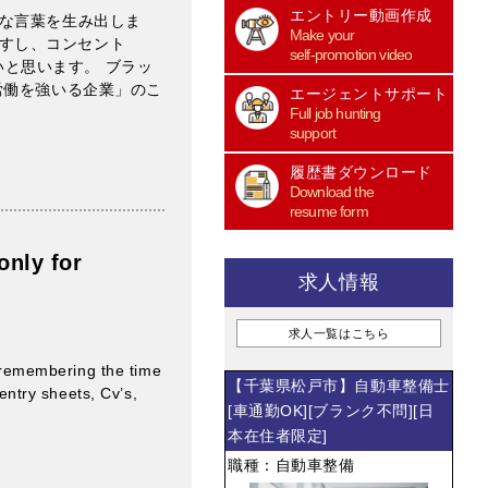
エントリー動画作成
な言葉を生み出しま
Make your
” ですし、コンセント
self-promotion video
いと思います。 ブラッ
労働を強いる企業」のこ
エージェントサポート
Full job hunting
support
履歴書ダウンロード
Download the
resume form
only for
求人情報
求人一覧はこちら
m remembering the time
【千葉県松戸市】自動車整備士
 entry sheets, Cv’s,
[車通勤OK][ブランク不問][日
本在住者限定]
職種：自動車整備