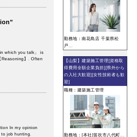
ion”
勤務地：南花島店 千葉県松
戸...
in which you talk」 is
→ 【Reasoning】. Often
【山梨】建築施工管理[資格取
得費用全額企業負担][県外から
の入社大歓迎][女性技術者も歓
迎]
職種：建築施工管理
tion In my opinion
to job hunting.
勤務地：[本社]笛吹市八代町...