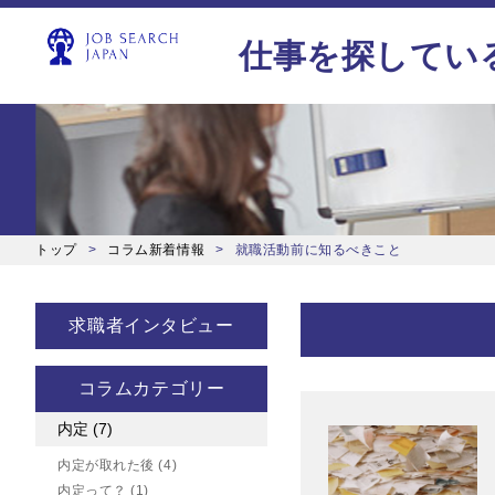
仕事を探してい
トップ
コラム新着情報
就職活動前に知るべきこと
求職者インタビュー
コラムカテゴリー
内定
(7)
内定が取れた後
(4)
内定って？
(1)