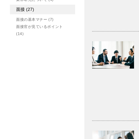
面接
(27)
面接の基本マナー
(7)
面接官が見ているポイント
(14)