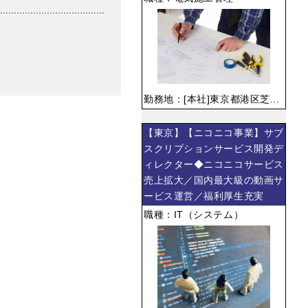
勤務地：[本社]東京都港区芝...
【東京】【ニコニコ事業】サブ
スクリプションサービス開発デ
ィレクター◆ニコニコサービス
売上拡大／国内最大級の動画サ
ービス運営／福利厚生充実
職種：IT（システム）