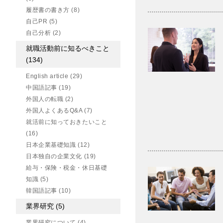
履歴書の書き方
(8)
自己PR
(5)
自己分析
(2)
就職活動前に知るべきこと
(134)
English article
(29)
中国語記事
(19)
外国人の転職
(2)
外国人よくあるQ&A
(7)
就活前に知っておきたいこと
(16)
日本企業基礎知識
(12)
日本独自の企業文化
(19)
給与・保険・税金・休日基礎
知識
(5)
韓国語記事
(10)
業界研究
(5)
業界研究について
(4)