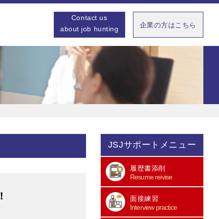
Contact us
企業の方はこちら
about job hunting
JSJサポートメニュー
履歴書添削
Resume reivise
！
面接練習
Interview practice