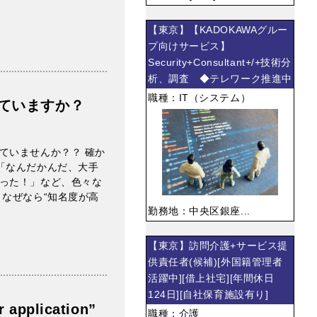
【東京】【KADOKAWAグルー
プ向けサービス】
Security+Consultant+/+技術分
析、調査 ◆テレワーク推進中
職種：IT（システム）
ていますか？
ていませんか？？ 確か
「なんだかんだ、大手
った！」など、色々な
なぜなら“知名度が高
勤務地：中央区銀座...
【東京】訪問介護+サービス提
供責任者(候補)[外国籍管理者
活躍中][借上社宅][年間休日
124日][自社保育施設有り]
 application”
職種：介護