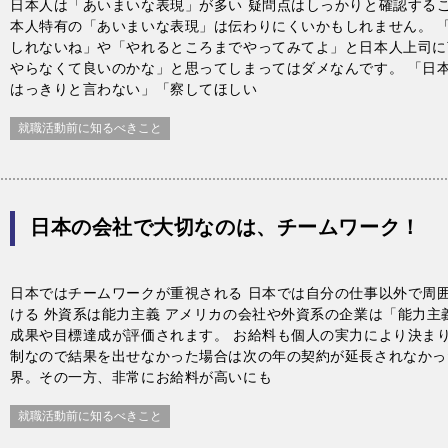
日本人は「あいまいな表現」が多い 疑問点はしっかりと確認するこ
本人特有の「あいまいな表現」は伝わりにくいかもしれません。 
しれないね」や「やれるところまでやってみてよ」と日本人上司に
やらなくて良いのかな」と思ってしまってはダメなんです。 「日
はっきりと言わない」「察してほしい
就職活動前に知るべきこと
日本の会社で大切なのは、チームワーク！
日本ではチームワークが重視される 日本では自分の仕事以外で周
ける 外資系は能力主義 アメリカの会社や外資系の企業は「能力主
成果や目標達成が評価されます。 お給料も個人の実力により決ま
制なので結果を出せなかった場合は次の年の契約が延長されなかっ
界。その一方、非常にお給料が高いにも
就職活動前に知るべきこと