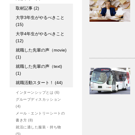
取材記事
(2)
大学3年生がやるべきこと
(15)
大学4年生がやるべきこと
(12)
就職した先輩の声（movie)
(1)
就職した先輩の声（text)
(1)
就職活動スタート！
(44)
インターンシップとは
(6)
グループディスカッション
(4)
メール・エントリーシートの
書き方
(8)
就活に適した服装・持ち物
(5)